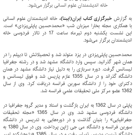
خانه اندیشمندان علوم انسانی برگزار می‌شود.
به گزارش
خبرگزاری کتاب ایران(ایبنا)،
خانه اندیشمندان علوم انسانی
با همکاری مجله بخارا میزبان شب «محمدحسین پاپلی‌یزدی» است.
این نشست یکشنبه دوم تیرماه ساعت 17 در تالار فردوسی خانه
اندیشمندان برگزار می‌شود.
محمدحسين پاپلی‌يزدی در يزد متولد شد و تحصيلاتش تا ديپلم را در
همان شهر گذرانيد. سپس وارد دانشگاه مشهد شد و در رشته جغرافيا
لیسانس گرفت. دوره سربازی را به دليل نياز دانشگاه مشهد در همان
دانشگاه گذراند و در سال 1355 عازم پاريس شد و فوق ليسانس و
دكترای خود را از دانشگاه سوربن فرانسه دریافت کرد. وی از سال
1362 عضو مركز ملی تحقيقات علمي فرانسه شد.
پاپلی در سال 1362 به ایران بازگشت و استاد و مدير گروه جغرافيا در
دانشگاه فردوسی مشهد شد. وی در سال 1365 «مجله تحقيقات
جغرافيايی» را بنيان گذاشت و در دوره‌هايی به تدريس در دانشگاه
سوربن فرانسه و دانشگاه می جی ژاپن پرداخت. وی در سال 1380 به
دانشگاه تربيت مدرس تهران رفت و در سال 1385 «پژوهشكده امير