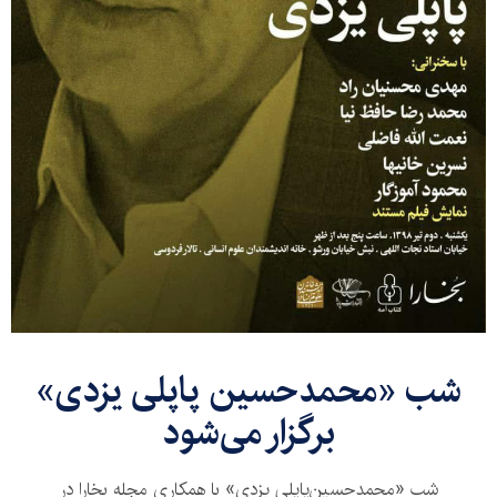
​شب «محمدحسین پاپلی یزدی»
برگزار می‌شود
شب «محمدحسین‌پاپلی یزدی» با همکاری مجله بخارا در