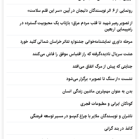
رونمایی از ۶ اثر نویسندگان دلیجان در آیین «سر این قلم سلامت»
از تصویر رهبر شهید تا قلب مردم عراق؛ بازتاب یک محبوبیت گسترده در
راهپیمایی اربعین
مرحله داوری نمایشنامه‌خوانی جشنواره تئاتر خراسان شمالی کلید خورد
هشت سریال نادیده‌گرفته که راز اقتباس موفق را فاش می‌کنند
جنایتی که پیش از مرگ اتفاق می‌افتد
نشست «از سنگ تا تصویر» برگزار می‌شود
بدن به عنوان مهم‌ترین ماشین زندگی انسان
کودکان ایرانی و مطبوعات قجری
ناشران و نویسندگان ملایر با چراغ کم‌سو در مسیر توسعه فرهنگی
کاغذ در بند گرانی