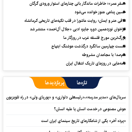
«سفرِ عمر»؛ خاطرات ماندگار بانی چنارهای استوار ورودی گرگان
حسین پناهی هنوز خوانده می‌شود
تلاقی هنر و ایمان؛ روایت عاشورا در قلب تکیه‌های تاریخی کرمانشاه
فراخوان نوزدهمین دوره جایزه ادبی «جلال آل‌احمد» منتشر شد
بزرگ‌ترین مورخ فلسفه غرب در روزگار ما
نشست چهارمین سالگرد درگذشت هوشنگ ابتهاج
هم‌صدا با مجاهدان مشروطه
نامه‌هایی در روزهای تاریک اشغال ایران
تازه‌ها
پربازدیدها
سریال‌های «مدیر مدرسه»،«رئیسعلی دلواری» و «پوریای ولی» در راه تلویزیون
هوش مصنوعی در خدمت انسان یا علیه انسان؟
«پرده آخر» یکی از شاهکارهای تاریخ سینمای ایران است