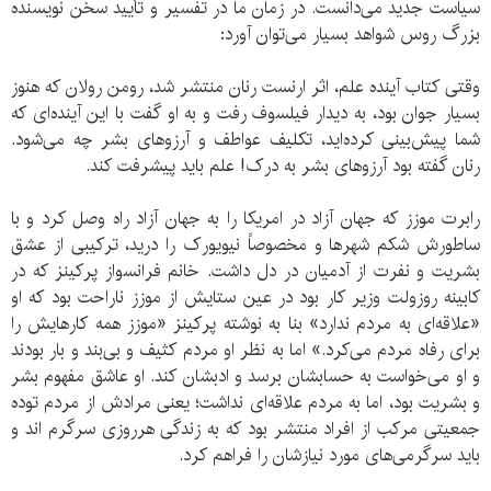
سیاست جدید می‌دانست. در زمان ما در تفسیر و تأیید سخن نویسنده
بزرگ روس شواهد بسیار می‌توان آورد:
وقتی کتاب آینده علم، اثر ارنست رنان منتشر شد، رومن رولان که هنوز
بسیار جوان بود، به دیدار فیلسوف رفت و به او گفت با این آینده‌ای که
شما پیش‌بینی کرده‌اید، تکلیف عواطف و آرزوهای بشر چه می‌شود.
رنان گفته بود آرزوهای بشر به درک! علم باید پیشرفت کند.
رابرت موزز که جهان آزاد در امریکا را به جهان آزاد راه وصل کرد و با
ساطورش شکم شهرها و مخصوصاً نیویورک را درید، ترکیبی از عشق
بشریت و نفرت از آدمیان در دل داشت. خانم فرانسواز پرکینز که در
کابینه روزولت وزیر کار بود در عین ستایش از موزز ناراحت بود که او
«علاقه‌ای به مردم ندارد» بنا به نوشته پرکینز «موزز همه کارهایش را
برای رفاه مردم می‌کرد.» اما به نظر او مردم کثیف و بی‌بند و بار بودند
و او می‌خواست به حسابشان برسد و ادبشان کند. او عاشق مفهوم بشر
و بشریت بود، اما به مردم علاقه‌ای نداشت؛ یعنی مرادش از مردم توده
جمعیتی مرکب از افراد منتشر بود که به زندگی هرروزی سرگرم اند و
باید سرگرمی‌های مورد نیازشان را فراهم کرد.