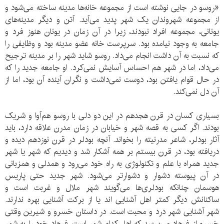
«روسو در جایی نوشته است از مجموعه خانه‌ها مدینه ساخته می‌شود و
از مجموعه شهروندان یک شهر پدید می‌آید. آتن و دیگر مدینه‌های
یونانی، مجموعه افراد نبودند، زیرا در آن زمان در یونان هنوز فرد و
جامعه به وجود نیامده بود. سرپرست خانه عضو مدینه بود و وظایفی را
که نسبت به آن داشت انجام می‌داد. روسو شاید شهر را بر مدینه ترجیح
می‌داد، اما در شهر هم احساس آسایش نمی‌کرد. او جامعه جدید را که
در حال قوام یافتن بود، دوست نمی‌داشت و نگران آینده آن بود، اما از
آن دل نمی‌کند.
بسیاری کسان در قرن هجدهم در این دو دلی با روسو هم‌آوا و شریک
بودند. اگر کسی به قصه شهر و خیابان در زمان مدرن علاقه دارد، باید
آثار بودلر، شاعر مدرنیته را بخواند. آنچه بودلر در قرن نوزدهم دیده و
دریافته بود، در قرن بیستم بر همه آشکار شد و دیدیم که شهر یا شهر
جدید همراه با علم و تکنولوژی به راه خود می‌رود و همدلی و همزبانی
در آن پیوسته دشوار و دشوارتر می‌شود. شهر جدید حتی پاریس
هوسمان چنانکه بودلری‌ها می‌گویند شهر ملال و غربت است و
ساکنانش دیگر کمتر اهل آشنایی اند یا از برکت آشنایی بهره ندارند.
شهر آشنایی شهر درد و محبت است. در داستان خسرو و شیرین وقتی
خسرو از فرهاد می‌پرسد که اهل کدام شهر است، فرهاد خود را به شهر