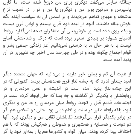
چنانکه سارتر می‌گفت دیگری برای من دوزخ شده است، اما کارل
یاسپرس و مارتین بوبر من و دیگری یا من و تو را در نسبت نزاع
عاشقانه و مهیای تفاهم می‌دیدند و بر اساس آن به سیاست آینده نگاه
خوش‌بینانه داشتند. آنچه در نیمه دوم قرن بیستم و اوایل قرن بیست
و یکم روی داده است بر خوش‌بینی آن متفکران صحه نمی‌گذارد. روابط
آدمیان همواره بر بنیادی استوار بوده است که درک و شناختش آسان
نیست یا به هر حال ما به درستی نمی‌دانیم آغاز زندگی جمعی بشر و
قوام اجتماع چگونه بوده و در طی چهارصد سال اخیر چه تغییری در آن
پدید آمده است.
از غایت آن کم و بیش خبر داریم و می‌دانیم که جهان متجدد دیگر
امید چندان ندارد که به چشم‌انداز قرن هجدهمش برسد. کدورتی که در
این چشم‌انداز پدید آمده است در اندیشه و عمل مردمان و در
روابطشان با یکدیگر اثر گذاشته و چه بسا که خلل ایجاد کرده است. در
اجتماعات قدیم قبل از تجدد، روابط میان مردمان روابط من و دیگری
نبود، بلکه رابطه مقرر در سنت و نظم دینی بود. حتی دو شخص هم اگر
در برابر یکدیگر قرار می‌گرفتند تقابلشان تقابل من و دیگری نبود. آنها
دو دوست و همسایه و همشهری و هموطن و هم‌کیش بودند که با هم
اختلاف پیدا کرده بودند. میان اقوام و کشورها هم یا رابطه‌ای نبود یا اگر