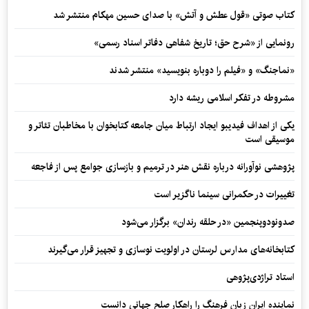
کتاب صوتی «قول عطش و آتش» با صدای حسین مهکام منتشر شد
رونمایی از «شرح حق؛ تاریخ شفاهی دفاتر اسناد رسمی»
«نماجنگ» و «فیلم را دوباره بنویسید» منتشر شدند
مشروطه در تفکر اسلامی ریشه دارد
یکی از اهداف فیدیبو ایجاد ارتباط میان جامعه کتابخوان با مخاطبان تئاتر و
موسیقی است
پژوهشی نوآورانه درباره نقش هنر در ترمیم و بازسازی جوامع پس از فاجعه
تغییرات در حکمرانی سینما ناگزیر است
صدونودوپنجمین «در حلقه رندان» برگزار می‌شود
کتابخانه‌های مدارس لرستان در اولویت نوسازی و تجهیز قرار می‌گیرند
استاد تراژدی‌پژوهی
نماینده ایران زبان فرهنگ را راهکار صلح جهانی دانست