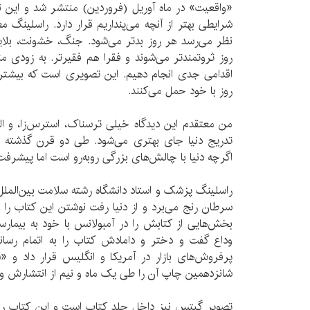
«واقعیت» در ماه آوریل (فروردین) منتشر شد و این ن
شرایطی بهتر از آنچه می‌پنداریم قرار دارد. راسلینگ
نظر می‌رسد هر روز بدتر می‌شود. جنگ، خشونت، بلایا
روز ثروتمندتر می‌شوند و فقرا هم فقیرتر. به زودی منا
اقدامی جدی انجام دهیم. این تصویری است که بیشتر غر
روز با خود حمل می‌کنند.
من معتقدم این دیدگاه خیلی ترسناک، استرس‌زا، و الب
تدریج دنیا جای بهتری می‌شود. طی دو قرن گذشته ام
اگرچه دنیا با چالش‌های بزرگی روبه‌رو است اما پیشرفت
راسلینگ پزشک و استاد دانشگاه رشته سلامت بین‌الملل
سرطان رنج می‌برد و از دنیا رفت نوشتن این کتاب را 
بخش‌هایی از کتابش را در آمبولانس با خود به بیمارستا
وداع گفت و دختر و دامادش کتاب را به اتمام رسان
پرفروش‌های بازار در آمریکا و انگلیس قرار داد و «سِ
شانزدهمین چاپ آن را طی یک ماه و نیم از انتشارش وار
تصویر گیتس نیز داخل جلد کتاب است و این کتاب را یک