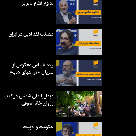
تداوم نظام نابرابر
مصائب نقد ادبی در ایران
ایده اقتباس معکوس از
سریال «در انتهای شب»
دیدار با علی شمس در کتاب
زروان خانه صوفی
حکومت و ادبیات