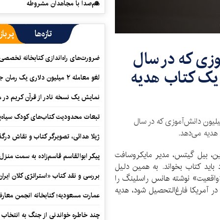
هم‌صدا با مجاهدان مشروطه
تازه‌ها
پرباز
وزی که در سال
ضرورت‌های راه‌اندازی کتابخانه تخصصی 
د یک کتاب هدیه
لغو معامله ۲ میلیون دلاری یک رمان جنایی
نمایش یک نسخه نادر از قرآن کریم در م
تبعات محدودیت کتاب‌های کودک سیاه‌پو
یلیون دانش‌آموزی که در سال
ژیلا هدائی، تصویرگر کتاب و نقاش در
ین، بیل گیتس، مدیر مایکروسافت
پیکر ابوالقاسم قاسم‌زاده به سمت منزل
اید کتاب بخواند. به همین دلیل
بررسی و نقد کتاب «استراتژی کلان ایران
واقعیت» نوشته هانس راسلینگ را
ر آمریکا فارغ‌التحصیل شود، هدیه
عمارت مسعودیه؛ کتابخانه انجمن معار
چند خاطره خواندنی از جنگ به انتخاب 