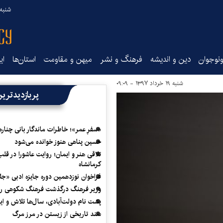
شنبه ۱۷ مرداد ۵
نوجوان
دین و اندیشه
فرهنگ و نشر
میهن و مقاومت
استان‌ها
ای
شنبه ۱۹ خرداد ۱۳۹۷ - ۰۹:۰۹
پربازدیدتری
«سفرِ عمر»؛ خاطرات ماندگار بانی چناره
حسین پناهی هنوز خوانده می‌شود
تلاقی هنر و ایمان؛ روایت عاشورا در قلب
کرمانشاه
فراخوان نوزدهمین دوره جایزه ادبی «ج
وزیر فرهنگ درگذشت فرهنگ شکوهی را
پشت نام دولت‌آبادی، سال‌ها تلاش و ا
سند تاریخی از زیستن در مرز مرگ