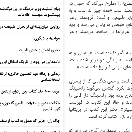
ظریه را مطرح می‌کند که جهان در
پیام تسلیت وزیر فرهنگ در پی درگذشت ا
 معتقد است «همه چیز بد است و به
پیشکسوت موسسه اطلاعات
ی طبیعی، و فساد. ثروتمندان هر
بع طبیعی به پایان می‌رسد و باید
روایتی میان‌رشته‌ای از بحران طبیعت در
بی‌ها در رسانه‌ها می‌بینند و هر
مواجهه با دیگری
بحران اخلاق و جنون قدرت
ته گمراه‌کننده است. هر سال و به
ید به زندگی دو برابر شده است.
نامه‌هایی در روزهای تاریک اشغال ایران
‌های مهمی نیز رخ داده است.»
زندگی و زمانه عبدالحسین حائری؛ از فقهِ
نسخه‌شناسی
 است و حتی هنگامی که از بیماری
رها نکرد. گیتس می‌گوید راسلینگ
عرضه ۱۰۰۰ جلد کتاب بین زائران اربعین در مرزهای کرمانشاه
ن برده بود. راسلینگ دار فانی را
دند و حالا این کتابت در فهرست
حکایت عشق و معرفت نظامی گنجوی، پیو
پتر»، ناشر این کتاب در بریتانیا
کهن فارسی
د بازار کتاب کرده است.
چالدران؛ جایی که عشق به کتاب از سخت‌ت
ی از مهم‌ترین آثاری می‌داند که