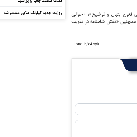
دست صنعت چاپ را پرُ کنید
روایت جدید کیارنگ علایی منتشر شد
می فنون ابتهال و تواشیح»، «حوالی
 و همچنین «نقش شاهنامه در تقویت