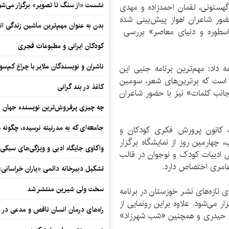
نشست «از سنگ تا تصویر» برگزار می‌شو
ستونی، لقمان احمد‌زاده و مهدی
ضور شاعران اهواز پیش‌بینی شده
بدن به عنوان مهم‌ترین ماشین زندگی ان
«اسطوره و دنیای معاصر» بررسی
کودکان ایرانی و مطبوعات قجری
ناشران و نویسندگان ملایر با چراغ کم‌س
داد: مهم‌ترین برنامه جنبی این
 است که برترین‌های شعر، سومین
کاغذ در بند گرانی
جانب کلمات» نیز با حضور شاعران
چه چیزی پرفروش‌ترین نویسنده جهان را
جامعه‌ای که به مدرنیته نرسیده، چگونه 
مت کانون پرورش فکری کودکان و
چهارمین روز از نمایشگاه برگزار
واکاوی جایگاه ادبی و ویژگی‌های سبکی
 ادبیات کودک و نوجوان در قالب
امری اختصاص دارد.
تشکیل دبیرخانه دائمی «یاران خراسانی
سخت ولی شیرین منتشر شد
تازه‌‌های نشر خوزستان در برنامه
 می‌شود. علاوه براین رونمایی از
راه‌های درمان انسان ناقص و مدعی در 
مد حیدری و همچنین «شب شهرزاد»