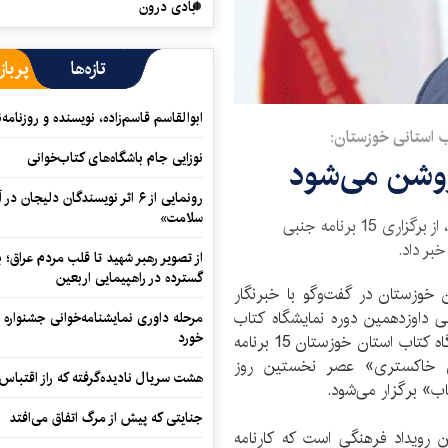
آبادی درون
تازه‌ها
پرباز
ابوالقاسم قاسم‌زاده، نویسنده و روزنا
اب استانی خوزستان:
نوزایی جام باشگاه‌های کتاب‌خوانی
روشن می‌شود
رونمایی از ۶ اثر نویسندگان دلیجان
سلامت»
مدیرکل فرهنگ و ارشاد اسلامی استان خوزستان، از برگزاری 15 برنامه جنبی
بر داد.
از تصویر رهبر شهید تا قلب مردم عراق؛
گسترده در راهپیمایی اربعین
وزستان در گفت‌و‌گو با خبرنگار
ی داوزدهمین دوره نمایشگاه کتاب
مرحله داوری نمایشنامه‌خوانی جشنواره 
خورد
این استان بیان کرد: همزمان با دوازدهمین دوره نمایشگاه کتاب استان خوزستان 15 برنامه
 خاکستری» عصر نخستین روز
هشت سریال نادیده‌گرفته که راز اقتباس
اب» برگزار می‌شود.
جنایتی که پیش از مرگ اتفاق می‌افتد
ین رویداد فرهنگی است که کارنامه