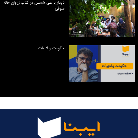
دیدار با علی شمس در کتاب زروان خانه
صوفی
حکومت و ادبیات