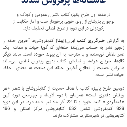
عاشقانه‌ها پرفروش شدند
در هفته اول طرح پائیزه کتاب ناشران عمومی و کودک و
نوجوان بازارشان از رونق خوبی برخوردار است و آمار حکایت از
رکوردزنی در این دوره از طرح فصلی تخفیف دارد.
به گزارش
خبرگزاری کتاب ایران‌(ایبنا)
کتابفروشی‌ها آخرین حلقه از
زنجیر نشر به حساب می‌آِیند؛ حلقه‌ای که گویا حیات و ممات یک
عمر تلاش نویسنده و یا مترجم به آن پیوند خورده است. مانند دیگر
کالا‌ها، جریان عرضه و نمایش کتاب بدون ویترین ناقص می‌ماند؛
بنابراین حمایت از فعالانِ آخرین حلقه این صنعت به معنای حفظ
حیات نشر است.
دومین طرح پاییزه کتاب با هدف حمایت از کتابفروشان با شعار «هر
ورقش دفتری است» همزمان با دوم آذر‌ماه و چهارمین دوره آئین
«کتابگردی» کلید خورد و تا 22 آذر ماه نیز ادامه دارد. در این دوره
828 کتابفروشی شامل 632 کتابفروشی مرکز استان و 196
کتابفروشی در شهرستان‌ها مشارکت دارند.