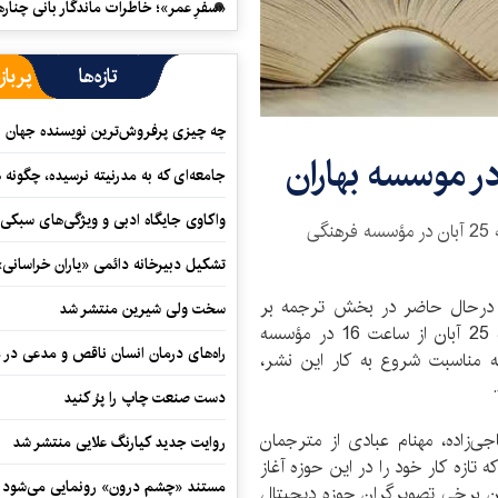
«سفرِ عمر»؛ خاطرات ماندگار بانی چناره
تازه‌ها
پرباز
چه چیزی پرفروش‌ترین نویسنده جهان را
جامعه‌ای که به مدرنیته نرسیده، چگونه 
واکاوی جایگاه ادبی و ویژگی‌های سبکی
آیین رونمایی از 21 عنوان کتاب از نشر باژ پنجشنبه 25 آبان در مؤسسه فرهنگی
تشکیل دبیرخانه دائمی «یاران خراسانی
 درحال حاضر در بخش ترجمه بر
سخت ولی شیرین منتشر شد
ادبیات ژانری متمرکز است، در آیینی که روز پنجشنبه 25 آبان از ساعت 16 در مؤسسه
راه‌های درمان انسان ناقص و مدعی در 
د از 21 عنوان خود که به مناسبت شروع به کار این نشر،
دست صنعت چاپ را پرُ کنید
جی‌زاده، مهنام عبادی از مترجمان
روایت جدید کیارنگ علایی منتشر شد
ازه کار خود را در این حوزه آغاز
مستند «چشم درون» رونمایی می‌شود
ین برخی تصویرگرانِ حوزه‌ دیجیتال