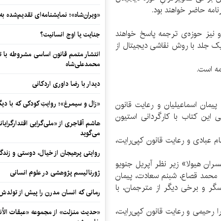
نامه حاضر خواهند بود.
«ویران‌شاه»؛ نمایشنامه‌ای تقدیم‌شده به
 نیز حوزه‌ی ترجمه پاسخ خواهند
جنایت یا اوج انسانیت؟
یک جلد با روش نقاشی دیجیتال از
انتشار متمم قانون اساسی مشروطه با 
محمدعلی‌شاه
دیدار با رضا داوری اردکانی
ترجمه‌ی پیمان اسماعیلیان و رعایت قانون
«زال و سیمرغ»؛ روایتِ کودکی که با دیگ
ی این کتاب با کارگردانی استیون
هاشم آقاجری از «ملی‌گرایی اقتدارگرایان
می‌گوید
 عبادی و رعایت قانون کپی‌رایت،
روایتی پرهیجان از خیال، دوستی و زندگی
ران هیولا» زیر نظر آپریل جنویو
ژورنالیسم پژوهشی در علوم انسانی
 محمد قصاع، شبنم سعادت، پیمان
عسگر و برخی دیگر از مترجمان، با
رمانی که انسان مدرن را پیش از تولد
ا رحیمی و رعایت قانون کپی‌رایت،
«حدیث منزلت» از مجموعه «عبقات الأنو