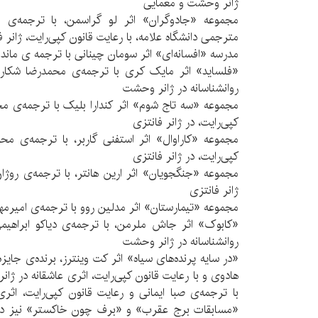
ژانر وحشت و معمایی
مجموعه «جادوگران» اثر لو گراسمن، با ترجمه‌ی 
مترجمی دانشگاه علامه، با رعایت قانون کپی‌رایت، ژانر ف
مدرسه «افسانه‌ای» اثر سومان چینانی با ترجمه ی ماندان
«فلساید» اثر مایک کری با ترجمه‌ی محمدرضا شکاری
روانشناسانه در ژانر وحشت
مجموعه «سه تاج شوم» اثر کندارا بلیک با ترجمه‌ی محم
کپی‌رایت، در ژانر فانتزی
مجموعه «کاراوال» اثر استفنی گاربر، با ترجمه‌ی محم
کپی‌رایت، در ژانر فانتزی
مجموعه «جنگجویان» اثر ارین هانتر، با ترجمه‌ی روژان 
ژانر فانتزی
مجموعه «تیمارستان» اثر مدلین روو با ترجمه‌ی امیرمه
«کابوک» اثر جاش ملرمن، با ترجمه‌ی دیاکو ابراهیمی،
روانشناسانه در ژانر وحشت
«در سایه پرنده‌های سیاه» اثر کت وینترز، برنده‌ی جایز
هادوی و با رعایت قانون کپی‌رایت، اثری عاشقانه در ژ
با ترجمه‌ی صبا ایمانی و رعایت قانون کپی‌رایت، اثری
«مسابقات برج عقرب» و «برف چون خاکستر» نیز دیگر