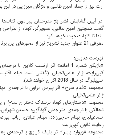
آرت نیز از جمله امین طالبی و مژگان میرزایی در این بر
در آیین گشایش نشر باژ مترجمان پیرامونِ کتاب‌ها و
گفت. همچنین امین طالبی، تصویرگر، کوتاه از طراحی 
ابتدا تا انتها، صحبت خواهد کرد.
معرفی 21 عنوان جدید نشرباژ نیز از محورهای این برنامه است.
فهرست عناوین:
«بازیکن شماره 1 آماده» اثر ارنست کلاین با 
کپی‌رایت، ژانر علمی‌تخیلی (گفتنی است فیلم اقتباس
اسپیلبرگ در سال 2018 اکران خواهد شد).
مجموعه «قیام سرخ» اثر پیرس براون با ترجمه‌ی مهنام
ژانر علمی‌تخیلی
مجموعه «داستان‌های کوتاه ترسناک دختران سلاخ و پس
تاهالکی با ترجمه‌ی مترجمان گوناگون: حسین شهرابی،
اسماعیلیان، بهنام حاجی‌زاده، مهنام عبادی، رباب پور
رعایت قانون کپی‌رایت
مجموعه «ویوارد پاینز» اثر بلیک کراوچ با ترجمه‌ی زهر