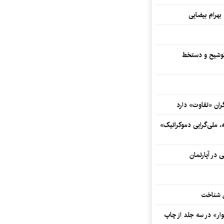
 بهرام بیضایی
توشیح و دستخط
ران «تفاوت» دارد
ه، ملی‌گرایی دموکراتیک»
 در آپارتمان
ش شناخت
ار» در سه جلد از چاپ