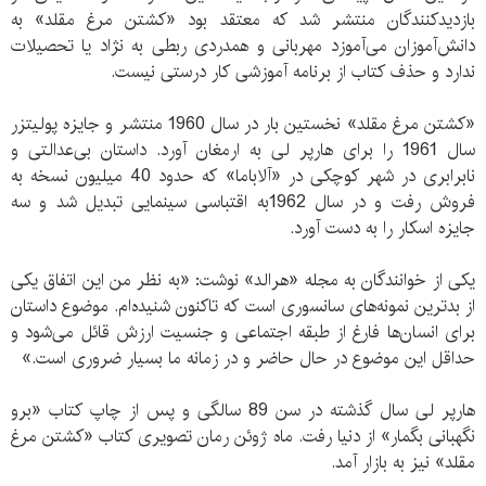
بازدیدکنندگان منتشر شد که معتقد بود «کشتن مرغ مقلد» به
دانش‌آموزان می‌آموزد مهربانی و همدردی ربطی به نژاد یا تحصیلات
ندارد و حذف کتاب از برنامه آموزشی کار درستی نیست.
«کشتن مرغ مقلد» نخستین بار در سال 1960 منتشر و جایزه پولیتزر
سال 1961 را برای هارپر لی به ارمغان آورد. داستان بی‌عدالتی و
نابرابری در شهر کوچکی در «آلاباما» که حدود 40 میلیون نسخه به
فروش رفت و در سال 1962به اقتباسی سینمایی تبدیل شد و سه
جایزه اسکار را به دست آورد.
یکی از خوانندگان به مجله «هرالد» نوشت: «به نظر من این اتفاق یکی
از بدترین نمونه‌های سانسوری است که تاکنون شنیده‌ام. موضوع داستان
برای انسان‌ها فارغ از طبقه اجتماعی و جنسیت ارزش قائل می‌شود و
حداقل این موضوع در حال حاضر و در زمانه ما بسیار ضروری است.»
هارپر لی سال گذشته در سن 89 سالگی و پس از چاپ کتاب «برو
نگهبانی بگمار» از دنیا رفت. ماه ژوئن رمان تصویری کتاب «کشتن مرغ
مقلد» نیز به بازار آمد.