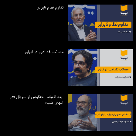
تداوم نظام نابرابر
مصائب نقد ادبی در ایران
ایده اقتباس معکوس از سریال «در
انتهای شب»