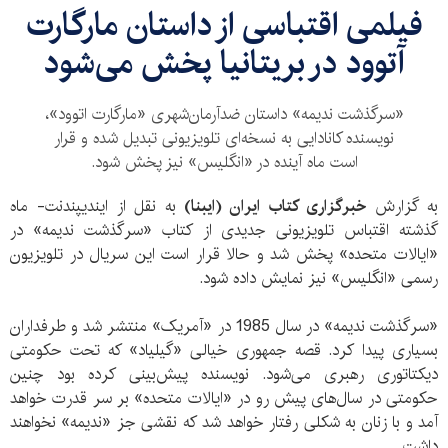
فیلمی اقتباسی از داستان مارگارت
آتوود در بریتانیا پخش می‌شود
«سرگذشت ندیمه» داستان ضدآرمان‌شهری «مارگارت اتوود»،
نویسنده کانادایی به نسخه‌ای تلویزیونی تبدیل شده و قرار
است ماه آینده در «انگلیس» نیز پخش شود.
به گزارش
خبرگزاری کتاب ایران (ایبنا)
به نقل از ایندیپندنت- ماه
گذشته اقتباس تلویزیونی جدیدی از کتاب «سرگذشت ندیمه» در
«ایالات متحده» پخش شد و حالا قرار است این سریال در تلویزیون
رسمی «انگلیس» نیز نمایش داده شود.
«سرگذشت ندیمه» در سال 1985 در «آمریک» منتشر شد و طرفداران
بسیاری پیدا کرد. قصه جمهوری خیالی «گیلیاد» که تحت حکومتی
دیکتاتوری رهبری می‌شود. نویسنده پیش‌بینی کرده بود چنین
حکومتی در سال‌های پیش رو در «ایالات متحده» بر سر قدرت خواهد
آمد و با زنان به شکلی رفتار خواهد شد که نقشی جز «ندیمه» نخواهند
داشت.