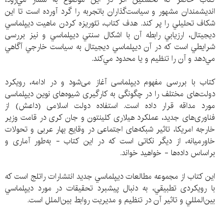
انديشمندان مشهور و سياست‌گذاران باتجربه را گرد آورده است تا اين
شکاف تحليلي را پر کند. هدف کتاب، تئوريزه کردن ماهيت ديپلماسي
ديجيتال، ارزيابي رابطه آن با اشکال سنتي ديپلماسي و نيز بررسی
شرايطي است که در آن ديپلماسي ديجيتال به سياست خارجي آگاهي
مي‌دهد و آن را تنظيم و يا محدود مي‌کند.
کتاب با بررسی مفهوم دیپلماسی آغاز می‌شود و در ادامه، رویکرد
دولت‌های مختلف را در چگونگی به کارگیری شیوه‌های نوین دیپلماسی
مورد مداقه قرار داده است. استفاده دولت اسلامی (داعش) از
فناوری‌های جدید، عملکرد هیلاری کلینتون و جان کری در قامت وزیر
خارجه امریکا، تاثیر شبکه‌های اجتماعی در وقایع بهار عربی و تحولات
خاورمیانه، از دیگر نکاتی است که در این کتاب - به‌طور آماری و
براساس داده‌ها - خواهید خواند.
این کتاب از مجموعه مطالعات ديپلماسي جديد انتشارات راتلج است که
با رويکردی تطبيقي، به دنبال پيشبرد تحقيقات در مورد ديپلماسي
بين‌المللي و تاثیر آن در تنظیم و مدیریت روابط بين‌الملل است.