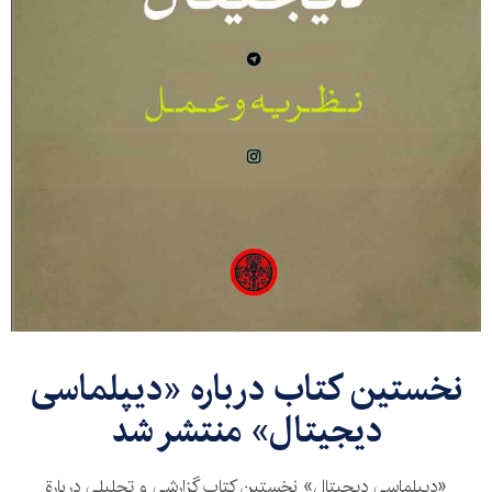
نخستین کتاب درباره «دیپلماسی
دیجیتال» منتشر شد
«دیپلماسی دیجیتال» نخستين کتاب گزارشی و تحلیلی دربارة