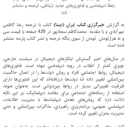
رابطة دیپلماسی و فناوری‌های جدید ارتباطی، ترجمه و منتشر
شد.
به گزارش
خبرگزاری کتاب ایران (ایبنا)
کتاب با ترجمه رعنا کاظمی
مهرآبادی و با مقدمه محمدکاظم سجادپور در 426 صفحه با قیمت سی
و نه هزارتومان تومان از سوی بنگاه ترجمه و نشر کتاب پارسه منتشر
شده است.
در سال‌هاي اخير گسترش ابتکارهاي ديجيتال در سياست خارجي،
چيزي کمتر از انقلاب در رويه ديپلماسي نبوده است. فناوری‌های
ديجيتال، روابط اجتماعي افراد و روش دولت‌ها را در اعمال حاکميت
بين‌المللي تغيير داده اما دولت‌ها دريافته‌اند که این فناوری‌ها دارای
ظرفيت تغييراتی بسیار در روابط بين‌دولتي است. به‌عنوان نمونه،
استفاده از رسانه‌هاي اجتماعي براي مقاصد ديپلماتيک، بر اين نکته
دلالت دارد که روش‌هاي تعامل ديپلمات‌ها با مديريت اطلاعات،
ديپلماسي عمومي، برنامه‌ريزي راهبردي، مذاکرات بين‌المللي و حتي
مديريت بحران تغيير کرده است.
کتاب حاضر که نخستين اثر در اين موضوع به شمار مي‌رود،