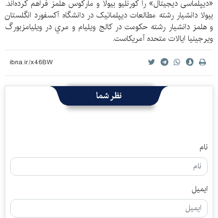
«دیپلماسی دیجیتال» را کورنلیو بیولا و مارکوس هلمز فراهم کرده‌اند.
بيولا دانشيار رشته مطالعات ديپلماتيک در دانشگاه آکسفورد انگلستان
و هلمز دانشيار رشته حکومت در کالج ويليام و مري در ويليامزبورگ
ويرجينيا ايالات متحده آمريکاست.
نظر شما
نام
ایمیل