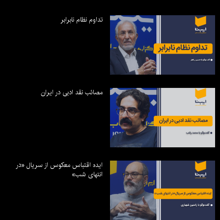
تداوم نظام نابرابر
مصائب نقد ادبی در ایران
ایده اقتباس معکوس از سریال «در
انتهای شب»