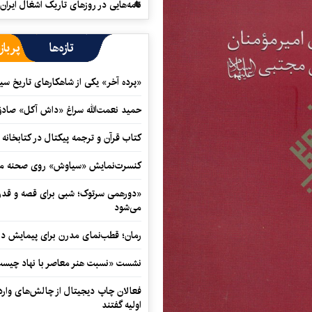
نامه‌هایی در روزهای تاریک اشغال ایران
تازه‌ها
پرباز
«پرده آخر» یکی از شاهکارهای تاریخ سی
حمید نعمت‌‏الله سراغ «داش آکل» صاد
کتاب قرآن و ترجمه پیکتال در کتابخان
کنسرت‌نمایش «سیاوش» روی صحنه می
«دورهمی سرتوک؛ شبی برای قصه و قدردان
می‌شود
رمان؛ قطب‌نمای مدرن برای پیمایش در
نشست «نسبت هنر معاصر با نهاد چیست؟
فعالان چاپ دیجیتال از چالش‌های واردا
اولیه گفتند