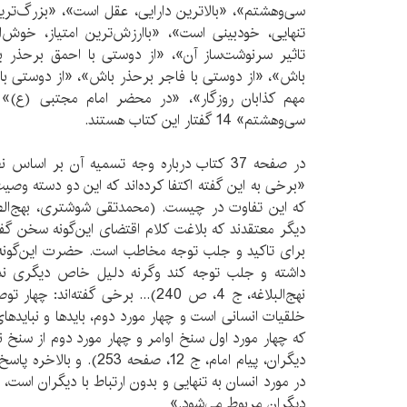
سی‌و‌هشتم»، «بالاترین دارایی، عقل است»، «بزرگ‌تر
تنهایی، خودبینی است»، «باارزش‌ترین امتیاز، خوش
تاثیر سرنوشت‌ساز آن»، «از دوستی با احمق برحذر 
باش»، «از دوستی با فاجر برحذر باش»، «از دوستی با
مهم کذابان روزگار»، «در محضر امام مجتبی (ع)»
سی‌و‌هشتم» 14 گفتار این کتاب هستند.
در صفحه 37 کتاب درباره وجه تسمیه آن بر اس
«برخی به این گفته اکتفا کرده‌اند که این دو دسته وصیت، 
دیگر معتقدند که بلاغت کلام اقتضای این‌گونه سخن گف
برای تاکید و جلب توجه مخاطب است. حضرت این‌گونه 
داشته و جلب توجه کند وگرنه دلیل خاص دیگری ندا
نهج‌البلاغه، ج 4، ص 240)... برخی گفت
خلقیات انسانی است و چهار مورد دوم، بایدها و نبایدهای
که چهار مورد اول سنخ اوامر و چهار مورد دوم از سنخ 
دیگران، پیام امام، ج 12، صفح
در مورد انسان به تنهایی و بدون ارتباط با دیگران است، ا
دیگران مربوط می‌شود.»