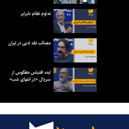
تداوم نظام نابرابر
مصائب نقد ادبی در ایران
ایده اقتباس معکوس از
سریال «در انتهای شب»