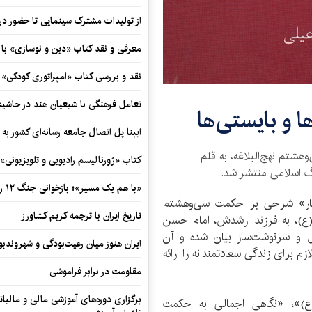
از تولیدات مشترک سینمایی تا حضور در 
معرفی و نقد کتاب «دین و نوسازی» ب
نقد و بررسی کتاب «امپراتوری کودکی»
تعامل فرهنگی با شیعیان هند در حاشی
ا و بایستی‌ها
ایبنا پل اتصال جامعه رسانه‌ای کشور به
شتم نهج‌البلاغه، به قلم
کتاب «ژورنالیسم رادیویی و تلویزیونی» ب
گ اسلامی منتشر شد.
«با هم یک مسیر»؛ بازخوانی جنگ ۱۲ روزه در قاب یک رمان کوتاه
هار» شرحی بر حکمت سی‌وهشتم
تاریخ ایران با ترجمه کریم کشاورز
لب(ع)، به فرزند ارشدش، امام حسن
و سرنوشت‌ساز بیان شده و آن
ایران هنوز میان رعیت‌بودگی و شهروندب
م برای زندگی سعادتمندانه را ارائه
مقاومت در برابر فراموشی
برگزاری دوره‌های آموزشی مالی و مالیا
ع)»، «نگاهی اجمالی به حکمت