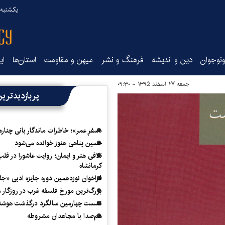
یکشنبه ۱۸ مرداد ۰۵
نوجوان
دین و اندیشه
فرهنگ و نشر
میهن و مقاومت
استان‌ها
ای
جمعه ۲۷ اسفند ۱۳۹۵ - ۰۹:۳۰
پربازدیدتری
«سفرِ عمر»؛ خاطرات ماندگار بانی چناره
حسین پناهی هنوز خوانده می‌شود
تلاقی هنر و ایمان؛ روایت عاشورا در قلب
کرمانشاه
فراخوان نوزدهمین دوره جایزه ادبی «ج
بزرگ‌ترین مورخ فلسفه غرب در روزگار م
نشست چهارمین سالگرد درگذشت هوشنگ
هم‌صدا با مجاهدان مشروطه