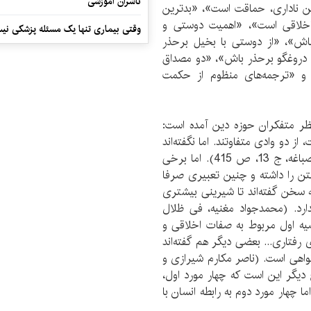
ناشران آموزشی
ین ناداری، حماقت است»، «بدترین
‌اخلاقی است»، «اهمیت دوستی و
وقتی بیماری تنها یک مسئله پزشکی نی
باش»، «از دوستی با بخیل برحذر
 دروغگو برحذر باش»، «دو مصداق
 و «ترجمه‌های منظوم از حکمت
اس نظر متفکران حوزه دین آمده است:
از دو وادی متفاوتند. اما نگفته‌اند
که این تفاوت در چیست. (محمدتقی شوشتری، بهج‌الصباغه، ج 13، ص 415). اما برخی
تن را داشته و چنین تعبیری صرفا
سخن گفته‌اند تا شیرینی بیشتری
رد. (محمدجواد مغنیه، فی ظلال
ه‌اند: چهار توصیه اول مربوط به صفات اخلاقی و
 رفتاری... بعضی دیگر هم گفته‌اند
نواهی است. (ناصر مکارم شیرازی و
ه 253). و بالاخره پاسخ دیگر این است که چهار مورد اول،
ما چهار مورد دوم به رابطه انسان با