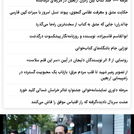
عرضه ۱۰۰۰ جلد کتاب بین زائران اربعین در مرزهای کرمانشاه
حکایت عشق و معرفت نظامی گنجوی، پیوند نسل امروز با میراث کهن فارسی
چالدران؛ جایی که عشق به کتاب از سخت‌ترین راه‌ها می‌گذرد
ابوالقاسم قاسم‌زاده، نویسنده و روزنامه‌نگار پیشکسوت درگذشت
نوزایی جام باشگاه‌های کتاب‌خوانی
رونمایی از ۶ اثر نویسندگان دلیجان در آیین «سر این قلم سلامت»
از تصویر رهبر شهید تا قلب مردم عراق؛ بازتاب یک محبوبیت گسترده در
راهپیمایی اربعین
مرحله داوری نمایشنامه‌خوانی جشنواره تئاتر خراسان شمالی کلید خورد
هشت سریال نادیده‌گرفته که راز اقتباس موفق را فاش می‌کنند