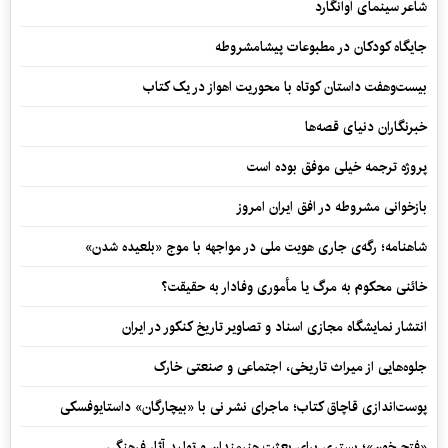
شاعر سینمای آوانگارد
جایگاه کودکان در مطبوعات پیشامشروطه
بیست‌وهفت داستان کوتاه با محوریت اهواز در یک کتاب
خبرنگاران دنیای قصه‌ها
پروژه ترجمه خیلی موفق بوده است
بازخوانی مشروطه در افق ایران امروز
شاهنامه؛ رگه‌ی جاری هویت ملی در مواجهه با موج «بلعیده شدن»
خائنی محکوم به مرگ یا مأموری وفادار به حقیقت؟
انتشار نمایشگاه مجازی اسناد و تصاویر تاریخ کنکور در ایران
جلوه‌هایی از میراث تاریخی، اجتماعی و صنعتی خارک
پوست‌اندازی قاچاق کتاب؛ ماجرای نشر نی با «بیچارگان» داستایوفسکی
«فتح خون»؛ بستری برای بعثت هنرمندان و تولید آثار فرهنگی