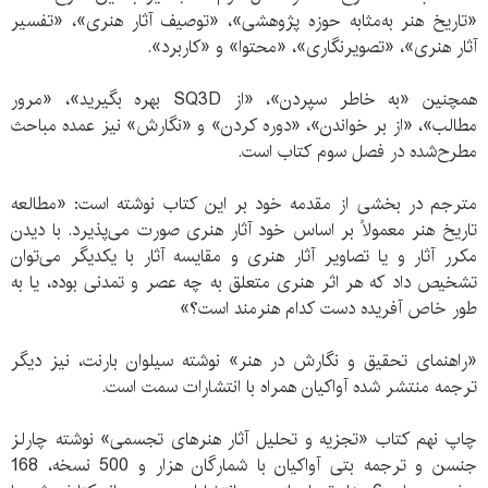
«تاریخ هنر به‌مثابه حوزه پژوهشی»، «توصیف آثار هنری»، «تفسیر
آثار هنری»، «تصویرنگاری»، «محتوا» و «کاربرد».
همچنین «به خاطر سپردن»، «از SQ3D بهره بگیرید»، «مرور
مطالب»، «از بر خواندن»، «دوره کردن» و «نگارش» نیز عمده مباحث
مطرح‌شده در فصل سوم کتاب است.
مترجم در بخشی از مقدمه خود بر این کتاب نوشته است: «مطالعه
تاریخ هنر معمولاً بر اساس خود آثار هنری صورت می‌پذیرد. با دیدن
مکرر آثار و یا تصاویر آثار هنری و مقایسه آثار با یکدیگر می‌توان
تشخیص داد که هر اثر هنری متعلق به چه عصر و تمدنی بوده، یا به
طور خاص آفریده دست کدام هنرمند است؟»
«راهنمای تحقیق و نگارش در هنر» نوشته سیلوان بارنت، نیز دیگر
ترجمه منتشر شده آواکیان همراه با انتشارات سمت است.
چاپ نهم کتاب «تجزیه و تحلیل آثار هنرهای تجسمی» نوشته چارلز
جنسن و ترجمه بتی آواکیان با شمارگان هزار و 500 نسخه، 168