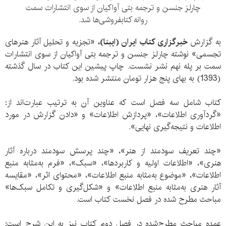
چارلز جنسن و ترجمه بتی آواکیان از سوی انتشارات سمت
روانه کتابفروشی‌ها شد.
به گزارش
خبرگزاری کتاب ایران (ایبنا)،
«تجزیه و تحلیل آثار هنرهای
تجسمی» نوشته چارلز جنسن و ترجمه بتی آواکیان از سوی انتشارات
سمت بر پله نهم نشر نشست. چاپ پیشین این کتاب در سال گذشته
(1393) به بهای پنج هزار تومان منتشر شده بود.
کتاب شامل سه فصل است که عناوین آن به ترتیب عبارت‌اند از:
«گردآوری اطلاعات»، «پردازش اطلاعات» و «دادن گزارش در مورد
اطلاعات و نتیجه‌گیری نهایی».
«چند تعریف سودمند از هنر»، «چند پرسش سودمند درباره آثار
هنری»، «اطلاعات اولیه و کاربردها»، «سبک»، «فرم به‌مثابه منبع
اطلاعات»، «موضوع به‌مثابه منبع اطلاعات»، «محتوای اثر»، «مقایسه
آثار هنری به‌مثابه منبع اطلاعات» و «شکل‌گیری و تکامل سبک‌ها»
مباحث مطرح شده در فصل نخست کتاب است.
عمده مباحث مطرح‌شده در فصل دوم کتاب نیز به این شرح است: