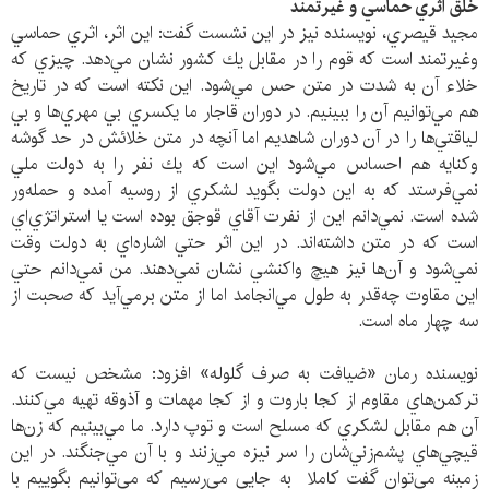
خلق اثري حماسي و غيرتمند
مجيد قيصري، نويسنده نيز در اين نشست گفت: اين اثر، اثري حماسي
وغيرتمند است كه قوم را در مقابل يك كشور نشان مي‌دهد. چيزي كه
خلاء آن به شدت در متن حس مي‌شود. اين نكته‌ است كه در تاريخ
هم مي‌توانيم آن را ببينيم. در دوران قاجار ما يكسري بي مهري‌ها و بي
لياقتي‌ها را در آن دوران شاهديم اما آنچه در متن خلائش در حد گوشه
وكنايه هم احساس مي‌شود اين است كه يك نفر را به دولت ملي
نمي‌فرستد كه به اين دولت بگويد لشكري از روسيه آمده و حمله‌ور
شده است. نمي‌دانم اين از نفرت آقاي قوجق بوده است يا استراتژي‌اي
است كه در متن داشته‌اند. در اين اثر حتي اشاره‌اي به دولت وقت
نمي‌شود و آن‌ها نيز هيچ واكنشي نشان نمي‌دهند. من نمي‌دانم حتي
اين مقاوت چه‌قدر به طول مي‌انجامد اما از متن برمي‌آيد كه صحبت از
سه چهار ماه است.
نويسنده رمان «ضيافت به صرف گلوله» افزود: مشخص نيست كه
تركمن‌هاي مقاوم از كجا باروت و از كجا مهمات و آذوقه تهيه مي‌كنند.
آن هم مقابل لشكري كه مسلح است و توپ دارد. ما مي‌بينيم كه زن‌ها
قيچي‌هاي پشم‌زني‌شان را سر نيزه مي‌زنند و با آن مي‌جنگند. در اين
زمينه مي‌توان گفت كاملا به جايي مي‌رسيم كه مي‌توانيم بگوييم با