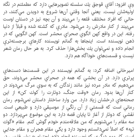
وي افزود: آقاي قوجق يك سلسله تصويرهايي دارد كه مطمئنم در نگاه
اوليه‌شان نيست. يعني آنجا وقتي آن‌ها شروع به دويدن مي‌كنند، در
حالي كه افراد مختلف قلعه را مي‌بيند و آن بچه نيز در دستان اوست
مي‌بيند از كنار مادرش رد مي‌شود. مادري كه كشته شده و قبلاً از دنيا
رفته. اين در واقع كهن الگوي صحراي محشر است. كهن الگويي كه در
ذهن نويسنده است. اينجاها به گمانم نويسنده كارهاي برجسته‌تري
انجام داده و نمي‌توان يك بخش‌هارا حذف كرد. به هر حال رمان شعر
نيست و قسمت‌هاي خودآگاه هم دارد.
امیرخانی اضافه كرد: به گمانم نويسنده در اين قسمت‌ها دست‌هاي
پرتري دارد. در آن بخشي كه همه در صحراي محشر مي‌دوند، حق
مي‌دهيم كه مادر مرده نيز مانند زندگان كه به سوي مرگ مي‌دوند در
كنار آن‌ها بدود. رمان «وقت جنگ، دوتارت را كوك كن» از اين
صحنه‌هاي درخشان زياد دارد. من وارد ساختار داستان نمي‌شوم. رمان
رماني است كه قسمتي‌ از آن رنگي از موسيقي دارد و طبيعي است.
نقشي كه دوتار از آغاز تا پايان قصه دارد به اين موضوع مي‌پردازد. دو
سه مقام را مي‌شنويم كه من علاقه‌مندم خودم گوش كنم. مقام «گوك
تپه» كه اصلاً نمي‌دانستم وجود دارد و يكي مقام هجران و مقام جدايي
است. كار مهم ديگري كه نويسنده انجام داده، احترام به زبان فارسي در