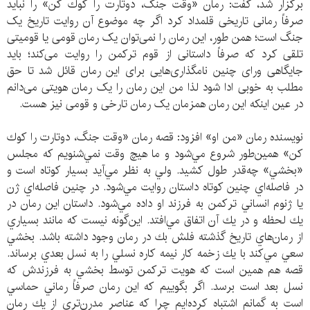
برگزار شد، گفت: رمان «وقت جنگ، دوتارت را كوك كن» را نباید
صرفاً رمانی تاریخی قلمداد کرد اگر چه موضوع آن روایت تاریخ یک
جنگ است؛ همن طور، این رمان را نمی‌توان یک رمان قومی یا قومیتی
تلقی کرد که صرفاً داستانی از قوم ترکمن را روایت می‌کند؛ باید
جایگاهی ورای چنین نامگذاری‌هایی برای این رمان قائل شد تا حق
مطلب به خوبی ادا شود لذا من این رمان را یک رمان هویتی می‌دانم
در عین اینکه این رمان همزمان یک رمان تارخی و قومی نیز هست.
نويسنده رمان «من او» افزود: قصه رمان «وقت جنگ، دوتارت را كوك
كن» همين‌طور شروع مي‌شود و ما هيچ وقت نمي‌شنويم كه مجلس
«بخشي» چه‌قدر طول كشيد. ولي به نظر مي‌آيد بسيار كوتاه است و
در فاصله‌اي چنين كوتاه داستان روايت مي‌شود. در چنين فاصله‌اي ژن
يا ژنوم انساني تركمن به فرزند او داده مي‌شود. داستان اين رمان در
يك لحظه و در يك آن اتفاق مي‌افتد. اين‌گونه نيست كه مانند بسياري
از رمان‌هاي تاريخ گذشته فلش بك در رمان وجود داشته باشد. بخشي
سعي مي‌كند با يك زخمه كار نيمه كاره نسلي را به نسل بعدي برساند.
قصه هم همين است كه هويت تركمن توسط بخشي به فرزندش كه
نسل بعد است برسد. اگر بگوييم كه اين رمان صرفاً رماني حماسي
است به گمانم اشتباه كرده‌ايم چرا كه عناصر مدرن‌تري از يك رمان