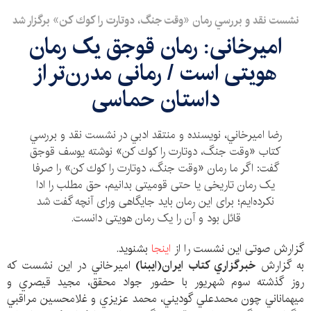
نشست نقد و بررسي رمان «وقت جنگ، دوتارت را كوك كن» برگزار شد
اميرخانی: رمان قوجق یک رمان
هویتی است / رمانی مدرن‌تر از
داستان حماسی
رضا اميرخاني، نويسنده و منتقد ادبي در نشست نقد و بررسي
كتاب «وقت جنگ، دوتارت را كوك كن» نوشته يوسف قوجق
گفت: اگر ما رمان «وقت جنگ، دوتارت را كوك كن» را صرفا
یک رمان تاریخی یا حتی قومیتی بدانیم، حق مطلب را ادا
نکرده‌ایم؛ برای این رمان باید جایگاهی ورای آنچه گفت شد
قائل بود و آن را یک رمان هویتی دانست.
گزارش صوتی این نشست را از
اینجا
بشنوید.
به گزارش
خبرگزاري كتاب ايران(ايبنا)
اميرخاني در اين نشست كه
روز گذشته سوم شهریور با حضور جواد محقق، مجيد قيصري و
ميهماناني چون محمدعلي گوديني، محمد عزيزي و غلامحسين مراقبي