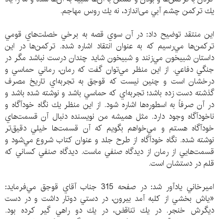
يك تركمن چشم آبي می‌اندازد، نه يك روس مهاجم.
اين منتقد توضيح داد: در آن سوي قصه به برخي خصلت‌هاي قومي
تركمن‌ها‌ مي‌رسيم كه به عنوان انتقاد اشاره شده. تركمن‌ها در اين
داستان شبيخون مي‌زنند و شبيخون شايد چندان درست نباشد مگر در
جنگي دفاعي. از اين منظر مي‌توان گفت كه رمان، رماني حماسي و
درخشان است و چنين نيست كه قوجق به تجربه‌اي تاريخ مصرف
گذشته دست زده باشد؛ تجربه‌اي كه حماسي باشد و نوشته شده باشد و
در آن صرفاً به اسطوره‌ها اشاره شود. از اين منظر يك نگاه خودآگاه و
ناخودآگاه وجود دارد. مثل هميشه من نويسنده دنبال آن قسمت‌هاي
خودآگاه هستم و مي‌خواهم بگويم كه آن قسمت‌ها خيلي دقيق‌تر
نوشته شده. نگاه خودآگاه از طرح جلد و عنوان كتاب شروع مي‌شود و
قسمت‌هايي از رمان از ديدگاه صنفي ماست. ديدگاه صنفي كساني كه
قلم در دستشان است.
اميرخاني يادآور شد: در صفحه 315 جناب آقاي قوجق مي‌فرمايد:
«ياش بخشي از كلبه آمد بيرون، در دستي دوتار داشت و در دست
ديگرش خنجر. در يك تناقض، در يك دو راهي گير كرده بود.