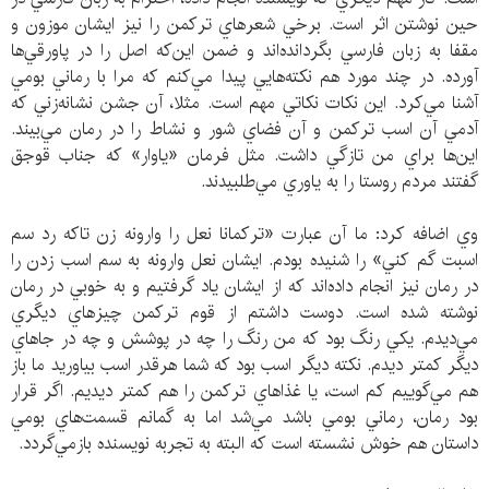
حين نوشتن اثر است. برخي شعرهاي تركمن را نيز ايشان موزون و
مقفا به زبان فارسي بگردانده‌اند و ضمن اين‌كه اصل را در پاورقي‌ها
آورده. در چند مورد هم نكته‌هايي پيدا مي‌كنم كه مرا با رماني بومي
آشنا مي‌كرد. اين نكات نكاتي مهم است. مثلا، آن جشن نشانه‌زني كه
آدمي آن اسب تركمن و آن فضاي شور و نشاط را در رمان مي‌بيند.
اين‌ها براي من تازگي داشت. مثل فرمان «ياوار» كه جناب قوجق
گفتند مردم روستا را به ياوري مي‌طلبيدند.
وي اضافه كرد: ما آن عبارت «تركمانا نعل را وارونه زن تاكه رد سم
اسبت گم كني» را شنيده بودم. ايشان نعل وارونه به سم اسب زدن را
در رمان نيز انجام داده‌اند كه از ايشان ياد گرفتيم و به خوبي در رمان
نوشته شده است. دوست داشتم از قوم تركمن چيزهاي ديگري
مي‌ديدم. يكي رنگ بود كه من رنگ را چه در پوشش و چه در جاهاي
ديگر كمتر ديدم. نكته ديگر اسب بود كه شما هرقدر اسب بياوريد ما باز
هم مي‌گوييم كم است، يا غذاهاي تركمن را هم كمتر ديديم. اگر قرار
بود رمان، رماني بومي باشد مي‌شد اما به گمانم قسمت‌هاي بومي
داستان هم خوش نشسته است كه البته به تجربه نويسنده بازمي‌گردد.