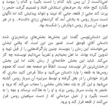
نمي‌دانست از آن پس بايد كدام را دست بگيرد و كدام را ببوسد و
بگذارد كنج خانه. ياد حرف‌هاي استادش افتاد و تصميم گرفت خنجر را
پرت كند جايي از قلعه، جايي كه نبيند و نتواند پيدايش كند اما ناگهان
دست سرباز روس به يادش آمد كه كرك‌هاي زردي داشت»... و در هر
صورت آن سرباز روس دوتارش را شكسته بود.
اين داستان‌نويس گفت: اين بخش‌ها بخش‌هاي برنامه‌ريزي شده
داستان آقاي قوجق است. تصور من اين است كه وقتي ايشان
مي‌خواستند اين رمان را بنويسند چنين پاراگراف‌هايي را از قبل تهيه و
تدوين كرده بودند. ما اهل بخيه‌ايم و تقريباً مي‌دانيم نويسنده چه كار
مي‌كند. شايد اين بخش خلاصه‌اي از رمان باشد اما اين بخش
درخشان‌ترين اثر نويسنده نيست. اتفاقاً دو صفحه بعد است كه هجوم
روس‌ها به قلعه را وارد داستان مي‌كنيد و مثلاً فرض كنيد مادري كه
فرزند خودش را در بغل گرفته و توسط سرنيزه آن سرباز روس كشته
مي‌شود و اين كار به يك معنا ياش بخشي را مجاب مي‌كند كه برود و
خنجر به پشت سرباز روس بزند و او را به هلاكت برساند و بچه را به
دست بگيرد و از خيل مردماني كه از دست سپاهيان روس فرار
مي‌كنند از قلعه فرار كند و برود.