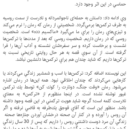
حماسي در اين اثر وجود دارد.
وي ادامه داد: داستان به حمله‌ای ناجوانمردانه و نادرست از سمت روسيه
به طرف تركمن‌ها برمي‌گردد. شخصيتي از رمان كه رمان را نرم مي‌كند
و تيزي‌هاي رمان را براي ما مي‌گيرد «ماكسيم دده» است. شخصيت
روسي كه در رمان داريم. شخصيت روسي كه بعد از مدت‌ها با تركمن‌ها
نشست و برخاست كرده و سر سفره‌شان نشسته و آداب آن‌ها را فرا
گرفته است. از آن سوي قصه به هر حال روايتي تاريخي نسبت به
تركن‌ها داريم كه شايد چندان هم براي تركمن‌ها دلنشين نباشد.
اين نويسنده اضافه كرد: تركمن‌ها با اسب و شمشير زندگي مي‌كردند يا
كارهايي مي‌كردند كه چندان اخلاقي نبود. همه اين‌ها در رمان اشاره
مي‌شود. رمان «وقت جنگ، دوتارت را كوك كن» توسط يك تركمن
غيور نوشته نشده است. در اينجا منظورم از «تركمن» به معناي
نادرست كلمه است؛ گرچه شايد هويت تركمني در اين قصه وجود داشته
باشد. منظور اين است كه آقاي قوجق يك‌طرفه به قاضي نرفته و اگر
آن روس را آورده و در كنار آن صحنه درخشان آوردن جنازه‌ها صحنه
زندگي آن مرد دوست‌ داشتني روس را داريم كه پس از 30 سال زندگي
كردن با تركمن‌ها و بودن و گشتن با آن‌ها شبيه به آن‌ها شده و ما را ياد