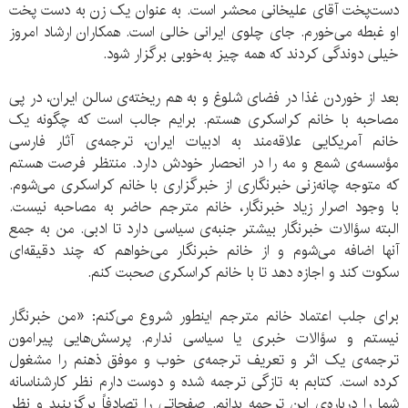
دست‌پخت آقای علیخانی محشر است. به عنوان یک زن به دست پخت
او غبطه می‌‌خورم. جای چلوی ایرانی خالی است. همکاران ارشاد امروز
خیلی دوندگی کردند که همه چیز به‌خوبی برگزار شود.
بعد از خوردن غذا در فضای شلوغ و به هم ریخته‌ی سالن ایران، در پی
مصاحبه با خانم کراسکری هستم. برایم جالب است که چگونه یک
خانم آمریکایی علاقه‌مند به ادبیات ایران، ترجمه‌ی آثار فارسی
مؤسسه‌ی شمع و مه را در انحصار خودش دارد. منتظر فرصت هستم
که متوجه چانه‌زنی خبرنگاری از خبرگزاری با خانم کراسکری می‌شوم.
با وجود اصرار زیاد خبرنگار، خانم مترجم حاضر به مصاحبه نیست.
البته سؤالات خبرنگار بیشتر جنبه‌ی سیاسی دارد تا ادبی. من به جمع
آنها اضافه می‌شوم و از خانم خبرنگار می‌خواهم که چند دقیقه‌ای
سکوت کند و اجازه دهد تا با خانم کراسکری صحبت کنم.
برای جلب اعتماد خانم مترجم اینطور شروع می‌کنم: «من خبرنگار
نیستم و سؤالات خبری یا سیاسی ندارم. پرسش‌هایی پیرامون
ترجمه‌ی یک اثر و تعریف ترجمه‌ی خوب و موفق ذهنم را مشغول
کرده است. کتابم به تازگی ترجمه شده و دوست دارم نظر کارشناسانه
شما را درباره‌ی این ترجمه بدانم. صفحاتی را تصادفاً برگزینید و نظر