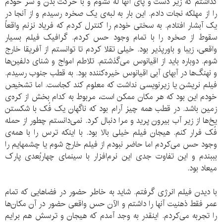
گذاشتم که زیر دست و پای آنها له نشوم و با حرکت بدن و سر خودم
را از مهلکه نجات دادم. این بار به لبه‌ی یک صخره رسیدم و از آنجا در
یک آبشار افتادم. به سختی خودم را کنترل کردم که فریاد نزنم واقعاً
سقوط از صخره را با تمام وجود حس کردم. گرافیک فیلم بسیار
واقعی، زیبا و باورپذیر بود. خیلی تقلا کردم تا توانستم از آفریقا خارج
شوم. دوباره باید از اقیانوس می‌گذشتم. تلاطم امواج و شنای دلفین‌ها
و نهنگ‌ها در آبهای آبی اقیانوس خیره‌کننده بود. به قطب جنوب رسیدم.
فیلم نریشن یا زیرنویسی نداشت که معلوم کند کجاست. اما تشخیص
خودم این بود که هر مکان ممکن است، مربوط به کدام بخش از کره‌ی
زمین باشد. در قطب همه چیز آرام بود که ناگهان یک فُک با شکستن
یخ‌ها از زیر آب بیرون پرید و مرا دنبال کرد. نمی‌دانستم چطور از حمله
فُک فرار کنم. هیجان فیلم خیلی بالا بود. با اینکه ترس را با همه‌ی
وجود حس می‌کردم اما حاضر نبودم از فیلم خارج شوم یا چشمهایم را
بببندم و این تفاوت جدی این نرم‌افزار با سینمای چهاربُعدی پارک
میعاد بود.
با دیدن فیلم انرژی گرفتم. شاید به خاطر حضور در فضاهایی که تمام
عمر فقط ذهنیت آنها را داشتم و الآن حس واقعی حضور در آن مکان‌ها
را تجربه می‌کردم. اینقدر به وجد آمدم که هیجان و ترسش هم برایم