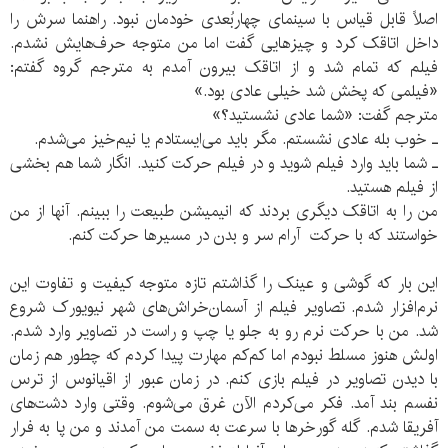
اصلاً قابل قیاس با سینمای چهاربُعدی خودمان نبود. راهنما سرش را
داخل اتاقک کرد و چیزهایی گفت اما من متوجه حرف‌هایش نشدم.
فیلم که تمام شد و از اتاقک بیرون آمدم به مترجم گروه گفتم:
«فیلمی که پخش شد خیلی عادی بود.»
مترجم گفت: «شما عادی نشستید؟»
ـ خوب بله عادی نشستم. مگر باید می‌ایستادم یا نیم‌خیز می‌شدم.
ـ شما باید وارد فیلم شوید و در فیلم حرکت کنید. انگار شما هم بخشی
از فیلم هستید.
من را به اتاقک دیگری بردند که انیمیشن طبیعت را ببینم. آنها از من
خواستند که با حرکت آرام سر و بدن در مسیرها حرکت کنم.
این بار که گوشی و عینک را گذاشتم تازه متوجه کیفیت و تفاوت این
نرم‌افزار شدم. تصاویر فیلم از آسمان‌خراش‌های شهر نیویورک شروع
شد. من با حرکت نرم رو به جلو یا چپ و راست در تصاویر وارد شدم.
اولش هنوز مسلط نبودم اما کم‌کم مهارت پیدا کردم که چطور هم زمان
با دیدن تصاویر در فیلم بازی کنم. در زمان عبور از اقیانوس از ترس
نفسم بند آمد. فکر می‌کردم الآن غرق می‌شوم. وقتی وارد دشت‌های
آفریقا شدم. گله گورخرها با سرعت به سمت من آمدند و من پا به فرار