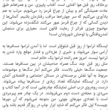
برخلاف روز قبل هوا آفتابی است‌. آفتاب پاییزی‌. من و همراهانم طبق
عادت همیشگی کم و بیش از چراغ قرمز رد می‌شویم. مرتب به هم
یادآوری می‌کنیم که سر چهارراه‌ها مراقب رفتارمان باشیم. آلمانی‌ها از
دیدن کسانی که از چراغ قرمز عبور می‌کنند شگفت‌زده می‌شوند. این
موضوع چیزی فراتر از رعایت قانون است‌. معیاری برای سنجش
تمدن‌یافتگی یا توحش شهروندان است!
ایستگاه تراموا از روز قبل شلوغ‌تر است. اما با آمدن تراموا مسافرها به
آرامی سوار می‌شوند و خبری از هل‌دادن و فشار موقع وارد شدن به
تراموا نیست‌. امروز هم راننده تراموا یک خانم است.
مثل روز قبل چند سگ همراه صاحبشان در بین مسافرها هستند.
جمعیت سگ‌ها خیلی بالاست. فکر می‌کنم آمار سگ‌ها و موضوعات
مربوط به آنها نقش برجسته‌ای در مسائل اجتماعی و اقتصادی آلمان
دارد. در ایستگاه نمایشگاه تعداد زیادی از مسافرها پیاده می‌شوند.
درست روبه‌روی درب اصلی نمایشگاه چادرهایی است که در آنجا کتاب و
سی‌دی و مجله‌ی دست دوم می‌فروشند. در یک چادر هم پیرمردی
است با تعدادی مهرهای چوبی. من متوجه نمی‌شوم که آن مهرها
چیست؟ اول فکر می‌کنم که شاید ابزار چاپ در روزگار قدیم باشد ولی