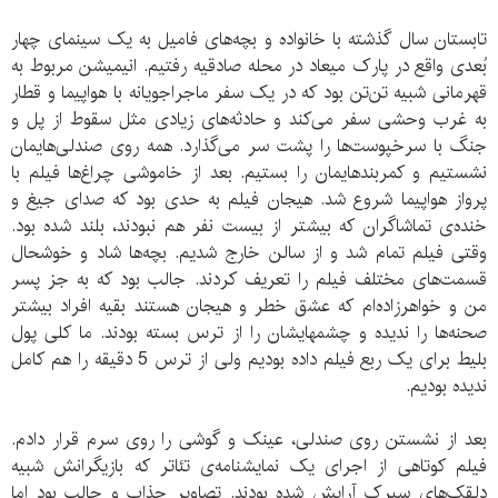
تابستان سال گذشته با خانواده و بچه‌های فامیل به یک سینمای چهار
بُعدی واقع در پارک میعاد در محله صادقیه رفتیم. انیمیشن مربوط به
قهرمانی شبیه تن‌تن بود که در یک سفر ماجراجویانه با هواپیما و قطار
به غرب وحشی سفر می‌کند و حادثه‌های زیادی مثل سقوط از پل و
جنگ با سرخپوست‌ها را پشت سر می‌گذارد. همه روی صندلی‌هایمان
نشستیم و کمربندهایمان را بستیم. بعد از خاموشی چراغ‌ها فیلم با
پرواز هواپیما شروع شد. هیجان فیلم به حدی بود که صدای جیغ و
خنده‌ی تماشاگران که بیشتر از بیست نفر هم نبودند، بلند شده بود.
وقتی فیلم تمام شد و از سالن خارج شدیم. بچه‌ها شاد و خوشحال
قسمت‌های مختلف فیلم را تعریف ‌کردند. جالب بود که به جز پسر
من و خواهرزاده‌ام که عشق خطر و هیجان هستند بقیه افراد بیشتر
صحنه‌ها را ندیده و چشمهایشان را از ترس بسته بودند. ما کلی پول
بلیط برای‌ یک ربع فیلم داده بودیم ولی از ترس 5 دقیقه را هم کامل
ندیده بودیم.
بعد از نشستن روی صندلی، عینک و گوشی را روی سرم قرار دادم.
فیلم کوتاهی از اجرای یک نمایشنامه‌ی تئاتر که بازیگرانش شبیه
دلقک‌های سیرک آرایش شده بودند. تصاویر جذاب و جالب بود اما