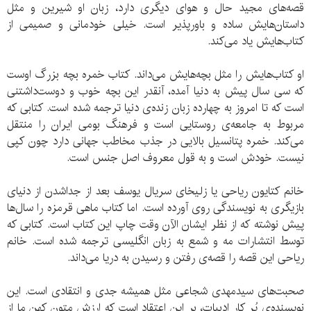
قصه‌های مجید حال و هوای دیگری دارد، زبان او شیرین و مثل
داستان‌هایش ساده و باورپذیر است. خیلی خودمانی و صمیمی از
کتاب‌هایش یاد می‌کند.
او کتاب‌هایش را مثل بچه‌هایش می‌داند. کتاب خمره بچه بزرگ اوست
که سی سال پیش به دنیا آمده، آنقدر این بچه خوب و دوست‌داشتنی
است که تا امروز به چهارده زبان زنده‌ی دنیا ترجمه شده است. کتابی که
مربوط به جامعه‌ی روستایی است و فرهنگ بومی ایران را منتقل
می‌کند. خمره پتانسیل بالایی در جذب مخاطب جهانی دارد چون کپی
نیست. خودش است و به قول معروف اصل جنس است.
خانم کتایون ریاحی یا زلیخای سریال یوسف بعد از جداشدن از دنیای
بازیگری به نویسندگی روی آورده است. اما کتاب ماهی قرمزه را سال‌ها
پیش نوشته که از نظر ایشان الآن وقت چاپ این کتاب است. کتابی که
توسط انتشارات مه و شمع به زبان انگلیسی ترجمه شده است. خانم
ریاحی این قصه را قصه‌ی رفتن و رسیدن به دریا می‌داند.
صحبت‌های سید‌مهدی شجاعی مثل همیشه جدی و انتقادی است. این
نویسنده‌ی پُر کار ادبیات، بر این اعتقاد است که ارزش متون کهن ما از