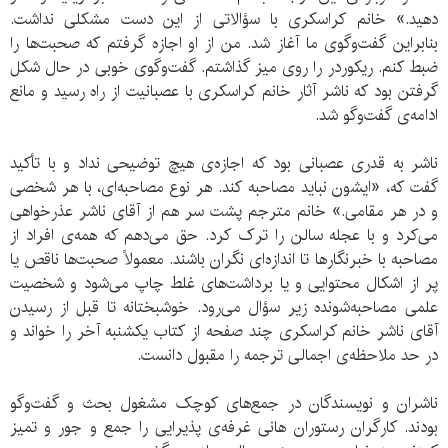
دهید.» خانم کراسکری با سؤالاتی از این دست مشکلی نداشت.
بنابراین گفت‌وگوی ما آغاز شد. من از او اجازه گرفتم که صحبت‌ها را
ضبط کنم. ریکوردر را روی میز گذاشتم. گفت‌وگوی خوبی در حال شکل
گرفتن بود که ناشر آثار خانم کراسکری با عصبانیت از راه رسید و مانع
ادامه‌ی گفت‌وگو شد.
ناشر به قدری عصبانی بود که اجازه‌ی هیچ توضیحی نداد و با تأکید
گفت که، «ایشون نباید مصاحبه کند. هر نوع مصاحبه‌ا‌ی، با هر شخصی
و در هر مقامی.» خانم مترجم پشت سر هم از آقای ناشر عذرخواهی
می‌کرد و با عجله سالن را ترک کرد. حق می‌دهم که همه‌ی افراد از
مصاحبه با خبرنگار‌ها تا اندازه‌ای نگران باشند. معمولاً صحبت‌ها ناقص یا
پر از اشکال محتوایی و یا برداشت‌های غلط چاپ می‌شود و شخصیت
علمی مصاحبه‌شونده زیر سؤال می‌رود. خوشبختانه تا قبل از رسیدن
آقای ناشر خانم کراسکری چند صفحه از کتاب یکشنبه آخر را خواند و
در حد ملاحظه‌ی اجمالی ترجمه را مقبول دانست.
ناشران و نویسندگان در جمع‌های کوچک مشغول بحث و گفت‌وگو
بودند. کارگران رستوران هانی غرفه‌ی پذیرایی را جمع و جور و تمیز