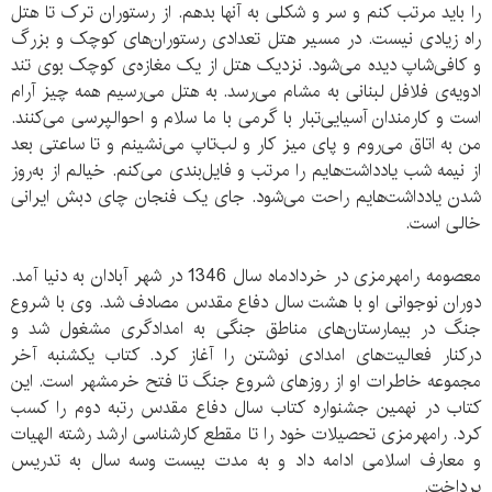
را باید مرتب کنم و سر و شکلی به آنها بدهم. از رستوران ترک تا هتل
راه زیادی نیست. در مسیر هتل تعدادی رستوران‌های کوچک و بزرگ
و کافی‌شاپ دیده می‌‌شود. نزدیک هتل از یک مغازه‌ی کوچک بوی تند
ادویه‌ی فلافل لبنانی به مشام می‌رسد. به هتل می‌رسیم همه چیز آرام
است و کارمندان آسیایی‌تبار با گرمی با ما سلام و احوالپرسی می‌کنند.
من به اتاق می‌روم و پای میز کار و لب‌تاپ می‌نشینم و تا ساعتی بعد
از نیمه شب یادداشت‌هایم را مرتب و فایل‌بندی می‌کنم. خیالم از به‌روز
شدن یادداشت‌هایم راحت می‌شود. جای یک فنجان چای دبش ایرانی
خالی است.
معصومه رامهرمزی در خردادماه سال 1346 در شهر آبادان به دنیا آمد.
دوران نوجوانی او با هشت سال دفاع مقدس مصادف شد. وی با شروع
جنگ در بیمارستان‌های مناطق جنگی به امدادگری مشغول شد و
درکنار فعالیت‌های امدادی نوشتن را آغاز کرد. کتاب یکشنبه آخر
مجموعه خاطرات او از روزهای شروع جنگ تا فتح خرمشهر است. این
کتاب در نهمین جشنواره کتاب سال دفاع مقدس رتبه دوم را کسب
کرد. رامهرمزی تحصیلات خود را تا مقطع کارشناسی ارشد رشته الهیات
و معارف اسلامی ادامه داد و به مدت بیست وسه سال به تدریس
پرداخت.