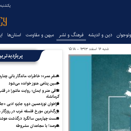
یکشنبه ۱۸ مرداد ۰۵
نوجوان
دین و اندیشه
فرهنگ و نشر
میهن و مقاومت
استان‌ها
ای
شنبه ۱۶ اسفند ۱۳۹۳ - ۱۵:۱۸
پربازدیدتری
«سفرِ عمر»؛ خاطرات ماندگار بانی چناره
حسین پناهی هنوز خوانده می‌شود
تلاقی هنر و ایمان؛ روایت عاشورا در قلب
کرمانشاه
فراخوان نوزدهمین دوره جایزه ادبی «ج
بزرگ‌ترین مورخ فلسفه غرب در روزگار م
نشست چهارمین سالگرد درگذشت هوشنگ
هم‌صدا با مجاهدان مشروطه