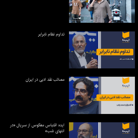
تداوم نظام نابرابر
مصائب نقد ادبی در ایران
ایده اقتباس معکوس از سریال «در
انتهای شب»