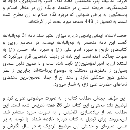
فرزند، تکالیف پدر، مضامینی مانند تقوا، صبر، ولایت‌پذیری، توجه به
شایستگی‌ها، فریفته نشدن در فتنه‌ها، جایگاه زن در منظر اسلام و
پاسخگویی به برخی شبهاتی که درباره نگاه اسلام به زن مطرح شده
است،‌ به تفصیل در 448 صفحه مورد بحث قرار گرفته‌اند.
حجت‌الاسلام ایمانی یامچی درباره میزان اعتبار سند نامه 31 نهج‌البلاغه
گفت: این نامه منحصر به نهج‌البلاغه نیست. در مجامع روایی و
کتاب‌های تاریخ و سیره امام علی (ع) و سیره امام حسن (ع) به
صورت جداگانه آمده است. این نامه در ردیف نامه‌هایی قرار می‌گیرد که
استناد آن به امیرالمؤمنین(ع) ثابت شده است و به همین دلیل علمای
بسیاری از منظرهای مختلف به موضوع پرداخته‌اند. بنابراین از نظر
سندی هیچ مشکلی ندارد و سند آن از جمله صحیح‌ترین سندهای
نامه‌های حضرت علی (ع) به شمار می‌رود.
این مؤلف چینش مطالب کتاب را به صورت موضوعی عنوان کرد و
توضیح داد: محتوای این کتاب طی 26 هفته تدریس شده است. این
مطالب بعد از پیاده‌سازی، تلخیص و به صورت جزوه منتشر شد.
این‌جزوه‌ها برای تبدیل به کتاب دوباره خلاصه شدند. با توجه به بار
علمی، سیره‌ای و حدیثی این موضوع، نزدیک به دو سال نگارش و