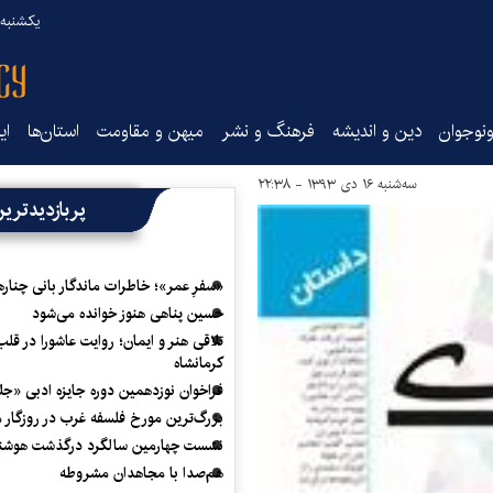
یکشنبه ۱۸ مرداد ۰۵
نوجوان
دین و اندیشه
فرهنگ و نشر
میهن و مقاومت
استان‌ها
ای
سه‌شنبه ۱۶ دی ۱۳۹۳ - ۲۲:۳۸
پربازدیدتری
«سفرِ عمر»؛ خاطرات ماندگار بانی چناره
حسین پناهی هنوز خوانده می‌شود
تلاقی هنر و ایمان؛ روایت عاشورا در قلب
کرمانشاه
فراخوان نوزدهمین دوره جایزه ادبی «ج
بزرگ‌ترین مورخ فلسفه غرب در روزگار م
نشست چهارمین سالگرد درگذشت هوشنگ
هم‌صدا با مجاهدان مشروطه