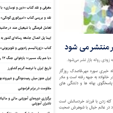
معرفی و نقد کتاب «دین و نوسازی» ب
نقد و بررسی کتاب «امپراتوری کودکی»
تعامل فرهنگی با شیعیان هند در حاشی
ایبنا پل اتصال جامعه رسانه‌ای کشور به
 منتشر می شود
کتاب «ژورنالیسم رادیویی و تلویزیونی» ب
«با هم یک مسیر»؛ بازخوانی جنگ ۱۲ روزه در قاب یک رمان کوتاه
ودی روانه بازار نشر می‌شود.
تاریخ ایران با ترجمه کریم کشاورز
گاه خبری سوره مهر،قاصدک روزگار
 خانواده به جبهه رفته است و مادر
ایران هنوز میان رعیت‌بودگی و شهروندب
پاسخگوی بهانه ها و دلتنگی های
مقاومت در برابر فراموشی
برگزاری دوره‌های آموزشی مالی و مالیا
 کله زدن با فرزند خردسالش است
ناشران آموزشی
خود در عالم خیال با شوهرش صحبت