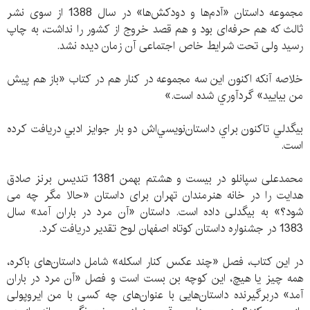
مجموعه داستان «آدم‌ها و دودکش‌ها» در سال 1388 از سوی نشر
ثالث که هم حرفه‌ای بود و هم قصد خروج از کشور را نداشت، به چاپ
رسید ولی تحت شرایط خاص اجتماعی آن زمان دیده نشد.
خلاصه آنكه اكنون اين سه مجموعه در كنار هم در كتاب «باز هم پيش
من بياييد» گردآوري شده است.»
بيگدلي تاكنون براي داستان‌نويسي‌اش دو بار جوايز ادبي دريافت كرده
است.
محمدعلی سپانلو در بیست و هشتم بهمن 1381 تندیس برنز صادق
هدایت را در خانه هنرمندان تهران برای داستان «حالا مگر چه می
شود؟» به بیگدلی داده است. داستان «آن مرد در باران آمد» سال
1383 در جشنواره داستان کوتاه اصفهان لوح تقدیر دریافت کرد.
در این کتاب، فصل «چند عکس کنار اسکله» شامل داستان‌های باکره،
همه چیز یا هیچ، این کوچه بن بست است و فصل «آن مرد در باران
آمد» دربرگیرنده داستان‌هایی با عنوان‌های چه کسی با من ایروپولی