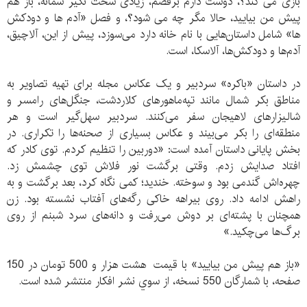
بازی می کند؟، دوست دارم برقصم، زیادی سخت نگیر سمانه، باز هم
پیش من بیایید، حالا مگر چه می شود؟، و فصل «آدم ها و دودکش
ها» شامل داستان‌هايی با نام خانه دارد می‌سوزد، پیش از این، آلاچیق،
آدم‌ها و دودکش‌ها، آلاسکا، است.
در داستان «باکره» سردبیر و یک عکاس مجله برای تهیه تصاویر به
مناطق بکر شمال مانند تپه‌ماهورهای کلاردشت، جنگل‌های رامسر و
شالیزارهای لاهیجان سفر می‌کنند. سردبیر سهل‌گیر است و هر
منطقه‌ای را بکر می‌بیند و عکاس بسیاری از صحنه‌ها را تکراری. در
بخش پایانی داستان آمده است: «دوربین را تنظیم کردم. توی کادر که
افتاد صدایش زدم. وقتی برگشت نور فلاش توی چشمش زد.
چهره‌اش گندمی بود و سوخته. خندید؛ کمی نگاه کرد، بعد برگشت و به
راهش ادامه داد. روی بیراهه خاکی رگه‌های آفتاب نشسته بود. زن
همچنان با پشته‌ای بر دوش می‌رفت و دانه‌های سرد شبنم از روی
برگ‌ها می‌چکید.»
«باز هم پيش من بياييد» با قيمت هشت هزار و 500 تومان در 150
صفحه، با شمارگان 550 نسخه، از سوي نشر افكار منتشر شده است.