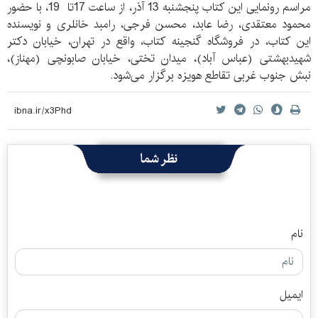
مراسم رونمایی این کتاب پنجشنبه 13 آذر، از ساعت 17تا 19، با حضور
محمود معتقدی، رضا عابد، محسن فرجی، رامبد خانلری و نویسنده
این کتاب، در فروشگاه گنجينه کتاب، واقع در تهران، خیابان دکتر
شهیدبهشتی (عباس آباد)، ميدان تختی، خیابان صابونچی (مهناز)،
نبش جنوب غربی تقاطع هویزه برگزار می‌شود.
نظر شما
نام
ایمیل