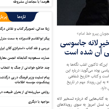
هم‌صدا با مجاهدان مشروطه
تازه‌ها
پرباز
ژیلا هدائی، تصویرگر کتاب و نقاش در
جویان پیرو خط امام»
پیکر ابوالقاسم قاسم‌زاده به سمت منزل
یر لانه جاسوسی
بررسی و نقد کتاب «استراتژی کلان ایران
ی آن شده است
عمارت مسعودیه؛ کتابخانه انجمن معار
ن‌که تاکنون اغلب نگاه‌ها به
چند خاطره خواندنی از جنگ به انتخاب 
ی بوده می‌گوید: درباره این
 است و کتاب «تاریخ شفاهی
پیام تسلیت وزیر فرهنگ در پی درگذشت ا
 به این رویداد مهم در تاریخ
پیشکسوت موسسه اطلاعات
دارد.
روایتی میان‌رشته‌ای از بحران طبیعت در
ه کتاب‌هایی که درباره تسخیر لانه
مواجهه با دیگری
 نسل امروز به سوی رویدادهای