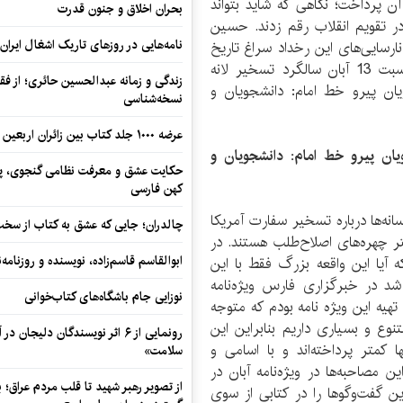
آن پرداخت؛ نگاهی که شاید بتواند
بحران اخلاق و جنون قدرت
 کسانی باشد که با هم 444 روز را در تقویم انقلاب رقم زدند. حسین
نامه‌هایی در روزهای تاریک اشغال ایران
رسایی‌های این رخداد سراغ تاریخ
شفاهی با تکیه بر ابعاد نادیده آن رفته است. به مناسبت 13 آبان سالگرد تسخیر لانه
زندگی و زمانه عبدالحسین حائری؛ از فقهِ
ان پیرو خط امام: دانشجویان و
نسخه‌شناسی
عرضه ۱۰۰۰ جلد کتاب بین زائران اربعین در مرزهای کرمانشاه
ان پیرو خط امام: دانشجویان و
حکایت عشق و معرفت نظامی گنجوی، پیو
کهن فارسی
نه‌ها درباره تسخیر سفارت آمریکا
چالدران؛ جایی که عشق به کتاب از سخت‌ت
 چهره‌های اصلاح‌طلب هستند. در
ابوالقاسم قاسم‌زاده، نویسنده و روزنا
آیا این واقعه بزرگ فقط با این
 در خبرگزاری فارس ویژه‌نامه
نوزایی جام باشگاه‌های کتاب‌خوانی
هیه این ویژه نامه بودم که متوجه
وع و بسیاری داریم بنابراین این
رونمایی از ۶ اثر نویسندگان دلیجان
 کمتر پرداخته‌ا‌ند و با اسامی و
سلامت»
 مصاحبه‌ها در ویژه‌نامه آبان در
از تصویر رهبر شهید تا قلب مردم عراق؛
 گفت‌وگوها را در کتابی از سوی