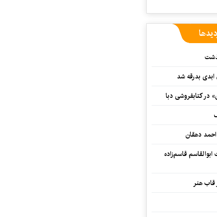
دیدها
گذشت
 ابدی بدرقه شد
» در کتابفروشی دبا
ف
احمد دهقان
بوالقاسم قاسم‌زاده
 قاب هنر