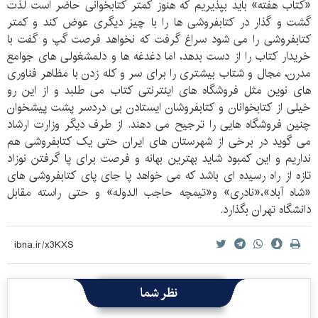
«کتاب هفته» باید بپذیریم که هنوز کمتر کتابخوانی حاضر است لذت
گشت و گذار در کتابفروشی ها را با چیز دیگری عوض کند و کمتر
کتابفروشی را می شود سراغ گرفت که نخواهد فرصت گپ و گفت با
خریدار کتاب را از دست بدهد، اما دغدغه ها و دلمشغولی های جوامع
مدرن، مجال و شتاب بیشتری را برای سر و کله زدن با مظاهر فناوری
های نوین مثل فروشگاه های اینترنتی کتاب می طلبد و از این رو
خیلی از کتابخوانان و کتابفروشان ایستادن بی دردسر پشت پیشخوان
چنین فروشگاه هایی را ترجیح می دهند. از طرف دیگر وزارت ارشاد
می گوید در برخی از شهرستان های ایران حتی یک کتابفروشی هم
نداریم و این کمبود شاید بهترین بهانه و فرصت برای پا گرفتن نوزاد
تازه از راه رسیده ای باشد که می خواهد پا جای پای کتابفروشی های
«شاه آباد»،«نادری» و«تیمچه حاجب الدوله» و حتی راسته مقابل
دانشگاه تهران بگذارد.
نظر شما