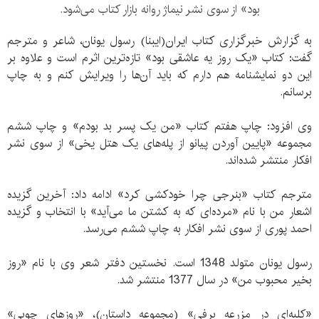
بود» از سوی نشر نیماژ روانه بازار کتاب می‌شود.
به گزارش خبرگزاری کتاب ایران(ایبنا) رسول یونان، شاعر و مترجم
گفت: کتاب «یک روز یه عاشقی بود» تازه‌ترین اثرم است و علاوه بر
اين دو نمایشنامه هم دارم که باید آن‌ها را ویرایش کنم و به چاپ
برسانم.
وی افزود: چاپ هفتم کتاب «من یک پسر بد بودم» و چاپ ششم
مجموعه «پایین آوردن پیانو از پله‌های یک هتل یخی» از سوی نشر
افکار منتشر شده‌اند.
مترجم کتاب «بنرجی چرا خودکشی کرد» ادامه داد: آخرین گزیده
اشعار من با نام «مرده‌ای که به کشتن ما می‌آید» با انتخاب و گزیده
احمد پوری از سوی نشر افکار به چاپ ششم می‌رسد.
رسول یونان متولد 1348 است. نخستین دفتر شعر وی با نام «روز
بخیر محبوب من» در سال 1377 منتشر شد.
«کلبه‌ای در مزرعه برفی» (مجموعه داستان)، «روزهای چوبی»