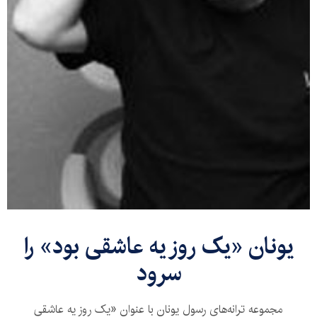
یونان «یک روز يه عاشقی بود» را
سرود
مجموعه ترانه‌های رسول یونان با عنوان «یک روز یه عاشقی