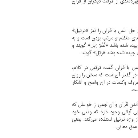
ره‌مندی از قرائت دیگران از قرآن
حل انس با قرآن را نیز «ترتیل»
عناى منظم و مرتب بودن است و به
ه شده باشد «ثَغْرٌ رَتِل» گويند و
چيده شده باشد «رَتِل» گويند.
 با قرآن گفت: ترتيل در كلام،
ر گفتار آن است كه سخن را روان
حروف و‌كلمات در آن واضح و آشكار
ست.
اندن قرآن و آن نوعی از خوانش که
ی آیاتی وجود دارد که وقتی خود
واژه ترتیل استفاده می‌کند. یعنی
 عمق معانی.