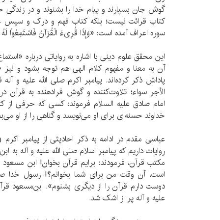
گوش جان بسپارند و پیام خدا را بشنوند و در زندگی خود 
سوره اعراف آمده است: «وَإِذَا قُرِىءَ الْقُرْآنُ فَاسْتَمِعُواْ لَهُ وَأَن
این محقق علوم دینی با اشاره به روایاتی درباره «استم
آن به معنا و مفهوم کلام الهی هم توجه بشود و نی
پاداش ذکر کرده‌اند. پیامبر اکرم صلی الله علیه و آله
الأجر سواء؛ تلاوت‌کننده و گوش فرادهنده به قرآن د
امام صادق علیه السلام فرموند: کسی که حرفی از کتاب
خداوند حسنه‌ای برای او می‌نویسد و گناهی را از او می‌ب
عباسی مقدم در ادامه به ذکر احادیثی از پیامبر اکر
روایات داریم که پیامبر اسلام صلی الله علیه و آله به ا
مکتب قرآن، فرمودند: برایم قرآن بخوان! ابن‌ مسعود
است، آن وقت من برای شما بخوانم؟! رسول خدا صلی 
دوست دارم قرآن را از دیگری بشنوم». ابن‌مسعود قرآن
علیه و آله پر از اشک شد.