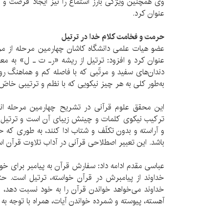
وی همچنین ویژگی بارز استماع را نیز ایجاد فرصت و به
عنوان کرد.
حرمت و فخامت کلام خدا در ترتیل
عضو هیات علمی دانشگاه کاشان چهارمین مرحله از مرا
عنوان کرد و افزود: ترتيل از ريشه «رـ ت ـ ل» به م
دندان‌هاى سفيد و مرتّبى كه با فاصله كم و هماهنگ روييد
به‌طور کلی به هر چيز نيكويى كه با نظم و ترتيبى خاصّ 
این محقق علوم قرآنی در تشریح چهارمین مرحله انس
تركيب نيكوى كلمات و چينش زيباى آن است و ترتيل د
و آراسته و بدون تكلّف و شتاب ادا كنند، به طورى كه 
باشد. اين تعبير اصطلاحى قرآنى در آداب تلاوت قرآن ‌ا
عباسی مقدم ادامه داد: سفارش قرآن به پیامبر برای خو
خداوند از پیامبرش در قرآن خواسته، ترتیل است. حت
خداوند می‌خواهد خواندن قرآن را به خود نسبت دهد، از 
آهسته، پیوسته و شمرده خواندن آیات، همراه با توجه به