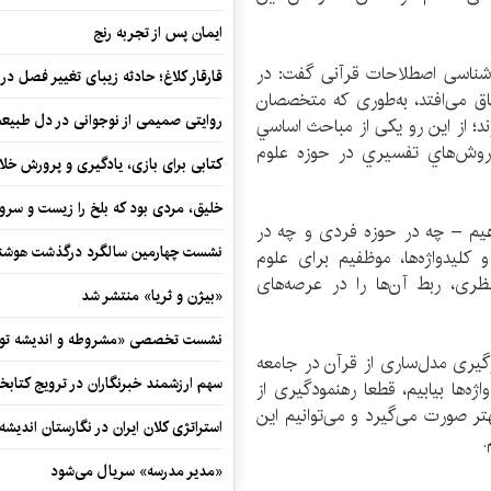
ایمان پس از تجربه رنج
شناسی اصطلاحات قرآنی گفت: در
قارقار کلاغ؛ حادثه زیبای تغییر فصل در 
فاق می‌افتد، به‌طوری که متخصصان
روایتی صمیمی از نوجوانی در دل طبیع
د؛ از این رو یکی از مباحث اساسي
روش‏‌هاي تفسيري در حوزه علوم
کتابی برای بازی، یادگیری و پرورش خل
خلیق، مردی بود که بلخ را زیست و سرو
هیم – چه در حوزه فردی و چه در
نشست چهارمین سالگرد درگذشت هوشنگ
کلیدواژه‌ها، موظفیم برای علوم
ی، ربط آن‌ها را در عرصه‌های
«بیژن و ثریا» منتشر شد
نشست تخصصی «مشروطه و اندیشه توسع
رگیری مدل‌ساری از قرآن در جامعه
سهم ارزشمند خبرنگاران در ترویج کتابخ
اژه‌ها بیابیم، قطعا رهنمودگیری از
هتر صورت می‌گیرد و می‌توانیم این
استراتژی کلان ایران در نگارستان اندیش
.
«مدیر مدرسه» سریال می‌شود