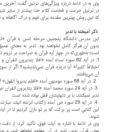
وی به در ادامه درباره ویژگی‌های ترتیل گفت: آخرین 
در ترتیل حرمت و فخامت کلام خدا بیشتر از سایر شیوه
که این روش بهترین مقدمه برای فهم و درک آگاهانه و ت
ذکر آمیخته با تدبر
این مدرس دانشگاه پنجمین مرحله انس با قرآن «ت
بدون آن هرگز کامل نخواهند بود. تدبر به معناي عمي
است؛ به‌طوری‌که در چهار آیه قرآن به صراحت بر لزوم تدب
1. در آیه 82 سوره نساء آمده «افلا يتدبرون القر
اختلافاً كثيراً» آيا درباره قرآن نمي‌‏انديشيد؟ اگر از 
آن مي‏‌يافتند.
2. در آیه 68 سوره مومنون آمده «افلم يدبروا القول» آيا آنان در اين گفتار نينديشيدند.
3. در آیه 24 سوره محمد آمده «افلا يتدبرون القران
تدبر نمي‏كنند، يا بر دل‏هايشان قفل نهاده شده است.
4. در آیه 29 سوره ص آمده (كتاب انزلناه اليك مبا
اين كتابي است پر بركت كه بر تو نازل كرديم تا در آيا
شوند.
وی در ادامه با اشاره به آیات فوق، تأکید کرد: از دقت
بودن قرآن بدون تدبر در آن معلوم نخواهد شد، و بدون