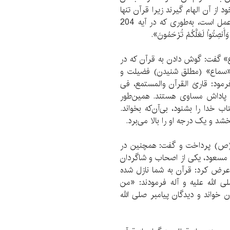
از آن الهام گیرند زیرا قرآن تنها
کتاب قرائت نیست؛ بلکه کتاب فهم و درک و سپس عمل است، به‌طوری که در آیه 204
صِتُواْ لَعَلَّكُمْ تُرْحَمُونَ».
اع» گفت: گوش دادن به قرآن که در
ز «سماع» (مطلق شنیدن) فضیلت و
 فرمود: قارئ القرآن والمستمع، فی
ر پاداش مساوی هستند. همین‌طور
 خدا را بشنود، بی‌آن‌که بخواند.
خشد و یک درجه او را بالا می‌برد.
م (ص) پرداخت و گفت: همچنین در
بن‌ مسعود، یکی از اصحاب و شاگردان
 عرض کرد: قرآن به شما نازل شده
الله علیه و آله فرمودند: «من
 خواند و دیدگان پیامبر صلی الله