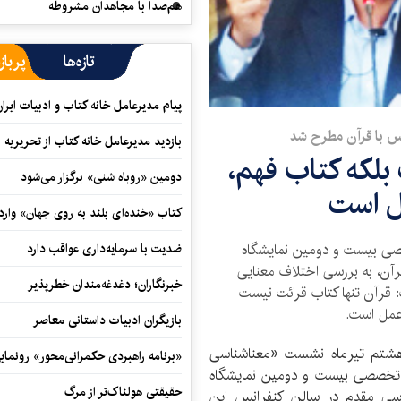
هم‌صدا با مجاهدان مشروطه
تازه‌ها
پرباز
پیام مدیرعامل خانه کتاب و ادبیات ایرا
س با قرآن مطرح شد
بازدید مدیرعامل خانه کتاب از تحریریه ای
 بلکه کتاب فهم،
دومین «روباه شنی» برگزار می‌شود
 است
کتاب «خنده‌ای بلند به روی جهان» وارد 
ی بیست و دومین نمایشگاه
ضدیت با سرمایه‌داری عواقب دارد
رآن، به بررسی اختلاف معنایی
خبرنگاران؛ دغدغه‌مندان خطرپذیر
فت: قرآن تنها کتاب قرائت نیست
عمل است.
بازیگران ادبیات داستانی معاصر
 هشتم تیرماه نشست «معناشناسی
«برنامه راهبردی حکمرانی‌محور» رونما
 تخصصی بیست و دومین نمایشگاه
حقیقتی هولناک‌تر از مرگ
اسی مقدم در سالن کنفرانس این