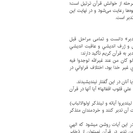
مرحله از خوانش قرآن ترتیل است؛
‌ها رعایت می‌شود و در نهایت این
دبر است.
دبر» دانست و تمامی مراحل قبل
ق و ژرف انديشي و عاقبت انديشي
ر به قرآن کریم تأکید دارند:
آن و لو كان من عند غيرالله لوجدوا فيه
سوي غير خدا بود، اختلاف فراواني در
 ام علي قلوب اقفال‏ها» آيا آنها در قرآن
رك ليتدبروا آياته و ليتذكر اولوالالباب)
ت آن تدبر كنند و خردمندان متذكر
 در اين آيات روشن مي‏شود كه الهي
 تدبر در قرآن نمي‏توان از ذخاير