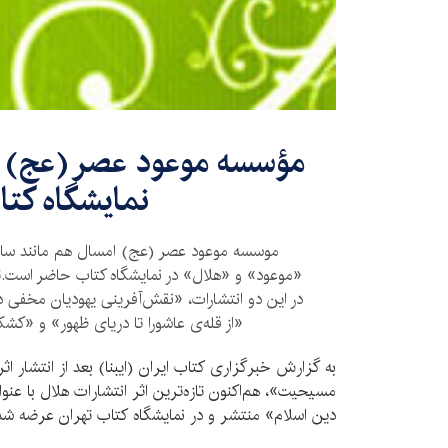
مؤسسه‌ موعود عصر (عج) با
نمایشگاه کتا
موسسه‌ موعود عصر (عج) امسال هم مانند سال 
«موعود» و «هلال» در نمایشگاه کتاب حاضر است.تا
در این دو انتشارات، «نقش‌آفرینی یهودیان مخفی در
«از قله‌ی عاشورا تا دریای ظهور» و «کش
به گزارش خبرگزاری کتاب ایران (ایبنا) بعد از انتشار 
مسیحیت»، هم‌اکنون تازه‌ترین اثر انتشارات هلال با عن
دین اسلام» منتشر و در نمایشگاه کتاب تهران عرضه شد