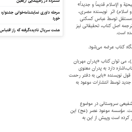
گسترده در راهپیمایی اربعین
یّة و الإسلام قدیماً و جدیداً»
و اسلام) اثر نویسنده‌ مصری،
مرحله داوری نمایشنامه‌خوانی جشنواره 
لد مستقل توسط عباس کسکنی
خورد
جمه‌ اصل کتاب، تحقیقاتی نیز
هشت سریال نادیده‌گرفته که راز اقتباس
ده است.
)،‌ می توان کتاب «پدران مهربان
ب،‌اشاره دارد به پدران معنوی
به قول نویسنده «بابی به دفتر رحمت
دید توسط انتشارات موعود به
یل شفیعی سروستانی در موضوع
 است. مؤسسه‌ موعود عصر (عج) این
و با قیمت 5500 تومان منتشر کرده است وپیش از این به