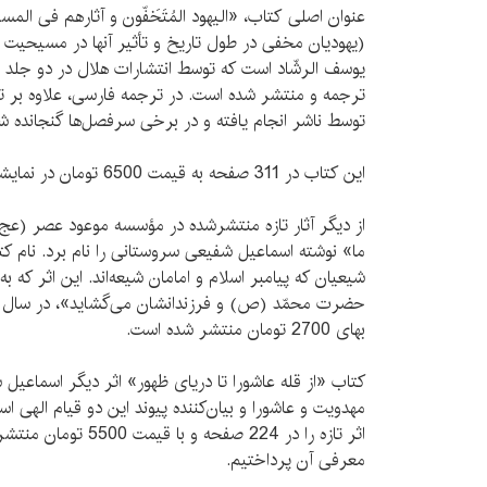
عنوان اصلی كتاب، «الیهود المُتَخَفّون و آثارهم فی المسیح
(یهودیان مخفی در طول تاریخ و تأثیر آنها در مسیحیت 
یوسف الرشّاد است که توسط انتشارات هلال در دو ج
ترجمه و منتشر شده است. در ترجمه فارسی، علاوه بر تر
توسط ناشر انجام یافته و در برخی سرفصل‌ها گنجانده ش
این کتاب در 311 صفحه به قیمت 6500 تومان در نمایشگاه کتاب عرضه می‌شود.
از دیگر آثار تازه‌ منتشرشده در مؤسسه‌ موعود عصر (عج
ما» نوشته اسماعیل شفیعی سروستانی را نام برد. نام کتا
شیعیان که پیامبر اسلام و امامان شیعه‌اند. این اثر که 
حضرت محمّد (ص) و فرزندانشان می‌گشاید»، در سال ج
بهای 2700 تومان منتشر شده است.
کتاب «از قله‌ عاشورا تا دریای ظهور» اثر دیگر اسماع
مهدویت و عاشورا و بیان‌کننده‌ پیوند این دو قیام الهی
اثر تازه را در 224 صفحه 
معرفی آن پرداختیم.