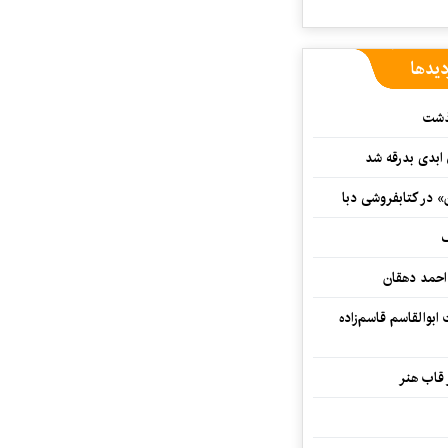
دیدها
گذشت
 ابدی بدرقه شد
» در کتابفروشی دبا
ف
احمد دهقان
بوالقاسم قاسم‌زاده
 قاب هنر