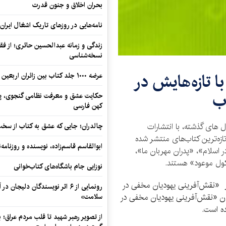
بحران اخلاق و جنون قدرت
نامه‌هایی در روزهای تاریک اشغال ایران
زندگی و زمانه عبدالحسین حائری؛ از فقهِ
نسخه‌شناسی
 تازه‌هايش در
عرضه ۱۰۰۰ جلد کتاب بین زائران اربعین در مرزهای کرمانشاه
ب
حکایت عشق و معرفت نظامی گنجوی، پیو
کهن فارسی
های گذشته، با انتشارات
چالدران؛ جایی که عشق به کتاب از سخت‌ت
زه‌ترین کتاب‌های منتشر شده
ابوالقاسم قاسم‌زاده، نویسنده و روزنا
 اسلام»، «پدران مهربان ما»،
کول موعود» هستند.
نوزایی جام باشگاه‌های کتاب‌خوانی
اثر «نقش‌آفرینی یهودیان مخفی در
رونمایی از ۶ اثر نویسندگان دلیجان
وان «نقش‌آفرینی یهودیان مخفی در
سلامت»
ه است.
از تصویر رهبر شهید تا قلب مردم عراق؛