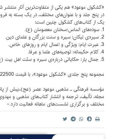
«کشکول موعود» هم یکی از متفاوت‌‌ترین آثار منتشر ش
در پنج جلد و با عنوان‌های مختلف، در یک بسته به فر
یک از کتاب‌های کشکول چنين است:
1. سوده‌های الماس:سخنان معصومان (ع).
2. سیره‌ی نیکان: سیره و سنت بزرگان و علمای دین.
3. عبرت ایام: ویژگی و اعمال ایام و روزهای خاص.
4. کلام حکیمانه: توصیه‌های علما و عرفا.
5. جمال یار: حکایاتی درباره‌ی سیره و سنّت اهل بیت (ع).
مجموعه‌ پنج جلدی «کشکول موعود»، با قیمت 22500 تومان به فروش می‌رسد.
مؤسسه‌ فرهنگی ـ مذهبی موعود عصر (عج)،‌بیش از پانز
مجله، تألیف، ترجمه و انتشار کتاب‌های مذهبی و مهدو
مختلف و برگزاری نشست‌های ماهانه فعالیت دارد.-