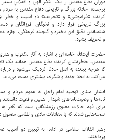
دوران دفاع مقدس را یک ابتکار الهی و انقلابیِ بسیا
برجسته‌ حادثه‌ بزرگ و تاریخی دفاع مقدس به مردم و
کردند: «فراموشی» و «تحریف» دو آسیب و خطر بز
بزرگ تاریخی قرار دارد و نخبگان، فرزانگان و دست‌
شناساندن دقیق این ذخیره و گنجینه‌ فرهنگی، اجازه 
و تحریف بشود.
حضرت آیت‌الله خامنه‌ای با اشاره به آثار مکتوب و هنری
مقدس، خاطرنشان کردند: دفاع مقدس همانند یک تاب
که هرچه بیننده به اصل حادثه نزدیک می‌شود و دربار
می‌کند، به ابعاد جدید و شگرف بیشتری دست می‌یابد.
ایشان مبنای توصیه‌ امام راحل به عموم مردم و 
نامه‌ها و وصیت‌نامه‌های شهدا را همین واقعیت دانستند و 
برای فهم حالات معنوی رزمندگانی است که قادر به 
صحنه‌هایی شدند که با معادلات مادی و نظامی معمول د
رهبر انقلاب اسلامی در ادامه به تبیین دو آسیب ع
پرداختند.