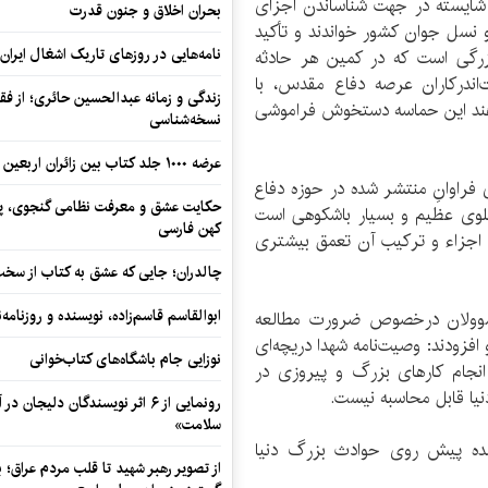
ر شایسته در جهت شناساندن اجزای
بحران اخلاق و جنون قدرت
 نسل جوان کشور خواندند و تأکید
نامه‌هایی در روزهای تاریک اشغال ایران
رگی است که در کمین هر حادثه
اندرکاران عرصه‌ دفاع مقدس، با
زندگی و زمانه عبدالحسین حائری؛ از فقهِ
ندهند این حماسه دستخوش فراموشی
نسخه‌شناسی
عرضه ۱۰۰۰ جلد کتاب بین زائران اربعین در مرزهای کرمانشاه
 فراوانِ منتشر شده در حوزه‌ دفاع
حکایت عشق و معرفت نظامی گنجوی، پیو
لوی عظیم و بسیار باشکوهی است
کهن فارسی
ه اجزاء و ترکیب آن تعمق بیشتری
چالدران؛ جایی که عشق به کتاب از سخت‌ت
ابوالقاسم قاسم‌زاده، نویسنده و روزنا
مسوولان درخصوص ضرورت مطالعه
افزودند: وصیت‌نامه‌ شهدا دریچه‌ای
نوزایی جام باشگاه‌های کتاب‌خوانی
انجام کارهای بزرگ و پیروزی در
نیا قابل محاسبه نیست.
رونمایی از ۶ اثر نویسندگان دلیجان
سلامت»
مده‌ پیش روی حوادث بزرگ دنیا
از تصویر رهبر شهید تا قلب مردم عراق؛