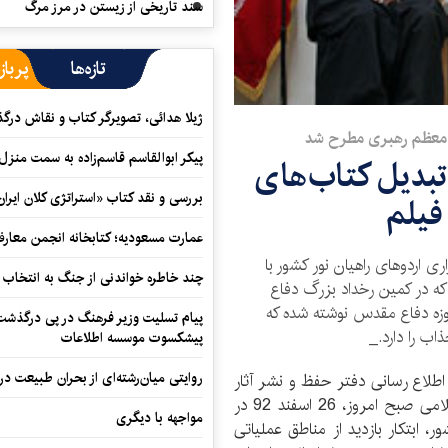
سند تاریخی از زیستن در مرز مرگ
تازه‌ها
پرباز
ژیلا هدائی، تصویرگر کتاب و نقاش در
ام معظم رهبری مطرح شد
پیکر ابوالقاسم قاسم‌زاده به سمت منزل
 تبدیل کتاب‌های
بررسی و نقد کتاب «استراتژی کلان ایران
فیلم
عمارت مسعودیه؛ کتابخانه انجمن معار
ی اردو‌های راهیان نور کشور با
چند خاطره خواندنی از جنگ به انتخاب 
ه در کمین رخداد بزرگ دفاع
زه دفاع مقدس نوشته شده که
پیام تسلیت وزیر فرهنگ در پی درگذشت ا
اب را دارد._
پیشکسوت موسسه اطلاعات
روایتی میان‌رشته‌ای از بحران طبیعت در
ه اطلاع رسانی دفتر حفظ و نشر آثار
حضرت‌آیت‌الله‌العظمی خامنه‌ای، رهبر معظم انقلاب اسلامی صبح امروز، 26 اسفند 92 در
مواجهه با دیگری
ر، ابتکار بازدید از مناطق عملیاتی