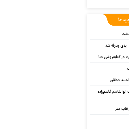
دیدها
گذشت
 ابدی بدرقه شد
» در کتابفروشی دبا
ف
احمد دهقان
بوالقاسم قاسم‌زاده
 قاب هنر