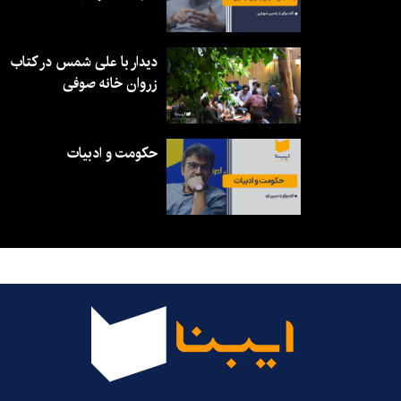
دیدار با علی شمس در کتاب
زروان خانه صوفی
حکومت و ادبیات