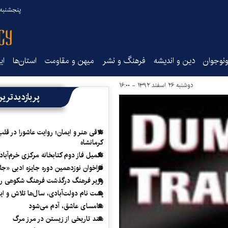
پنجشنبه ۱۵ مرداد ۰۵
نوجوان
دین و اندیشه
فرهنگ و نشر
میهن و مقاومت
استان‌ها
ای
دوشنبه ۲۶ اسفند ۱۳۹۲ - ۱۶:۰۰
پربازدیدتری
تلاقی هنر و ایمان؛ روایت عاشورا در قلب
کرمانشاه
تکمیل فاز دوم کتابخانه مرکزی خرم‌آباد
فراخوان نوزدهمین دوره جایزه ادبی «ج
وزیر فرهنگ درگذشت فرهنگ شکوهی را
پشت نام دولت‌آبادی، سال‌ها تلاش و ا
سامسای عاشق، آدم می‌شود
سند تاریخی از زیستن در مرز مرگ