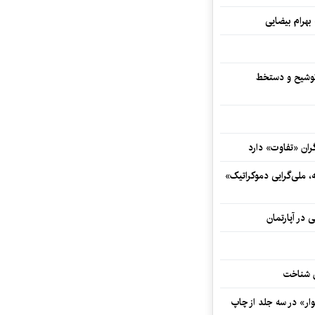
 بهرام بیضایی
توشیح و دستخط
ران «تفاوت» دارد
ه، ملی‌گرایی دموکراتیک»
 در آپارتمان
ش شناخت
ار» در سه جلد از چاپ