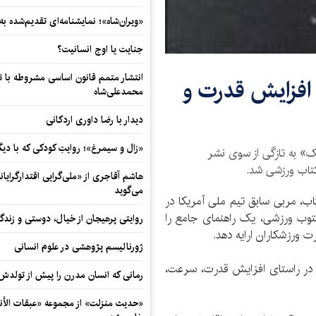
«ویران‌شاه»؛ نمایشنامه‌ای تقدیم‌شده به
جنایت یا اوج انسانیت؟
انتشار متمم قانون اساسی مشروطه با 
 افزایش قدرت و
محمدعلی‌شاه
دیدار با رضا داوری اردکانی
«زال و سیمرغ»؛ روایتِ کودکی که با دیگ
ک» به تازگی از سوی نشر
کتاب ورزشی شد.
هاشم آقاجری از «ملی‌گرایی اقتدارگرایان
می‌گوید
اب، مربی سابق تیم ملی آمریکا در
کتوب ورزشی، یک راهنمای جامع را
روایتی پرهیجان از خیال، دوستی و زندگی
 ورزشکاران ارایه دهد.
ژورنالیسم پژوهشی در علوم انسانی
ین و 33 برنامه آماده‌سازی در راستای افزایش قدرت، سرعت،
رمانی که انسان مدرن را پیش از تولد
«حدیث منزلت» از مجموعه «عبقات الأنو