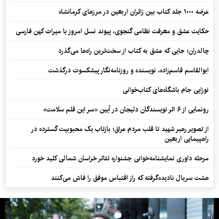
عرضه ۱۰۰۰ جلد کتاب بین زائران اربعین در مرزهای کرمانشاه
حکایت عشق و معرفت نظامی گنجوی، پیوند نسل امروز با میراث کهن فارسی
چالدران؛ جایی که عشق به کتاب از سخت‌ترین راه‌ها می‌گذرد
ابوالقاسم قاسم‌زاده، نویسنده و روزنامه‌نگار پیشکسوت درگذشت
نوزایی جام باشگاه‌های کتاب‌خوانی
رونمایی از ۶ اثر نویسندگان دلیجان در آیین «سر این قلم سلامت»
از تصویر رهبر شهید تا قلب مردم عراق؛ بازتاب یک محبوبیت گسترده در
راهپیمایی اربعین
مرحله داوری نمایشنامه‌خوانی جشنواره تئاتر خراسان شمالی کلید خورد
هشت سریال نادیده‌گرفته که راز اقتباس موفق را فاش می‌کنند