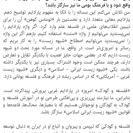
واقع شود و با فرهنگ بومی ما نیز سازگار باشد؟
من تلاش می‌کنم این مساله را با اتکا به مفهوم پارادایم توضیح دهم.
پارادایم معانی متعدد دارد و نخستین بار «توماس کوهن» آن را برای
تبیین انقلاب‌های علمی در فلسفه علم وارد کرد. اگر واژه پارادایم را
نمی‌پسندید می‌توانیم از واژه «سنت» استفاده کنیم. بازهم اگر این واژه
را نمی‌پسندید می‌توانیم اصطلاح «شیوه زیست» را به کار بریم که
رساتر و امروزی‌تر است. در واقع، ما در مساله مورد بحث دو شیوه
زیست داریم که در بعضی جهاتِ حایز اهمیت با یکدیگر تقابل و تعارض
دارند، هرچند ممکن است وجوه اشتراک بسیاری نیز با یکدیگر داشته
باشند. یکی «شیوه زیست ایرانی - اسلامی» و دیگری «شیوه زیست
غربی - آمریکایی» که در اساس ریشه در فرهنگ و فلسفه یونانی دارد.
«فلسفه و کودک» امروزه در پارادایم غربی پرورش پیداکرده است.
بنابراین، ما نیازمند پی‌ریزی و پی‌افکنی طرحی نو در آموزش فلسفه و
کودک به کودکان و نوجوانان هستیم که با معیارها، محک‌ها، قاعده‌ها و
قوانین «شیوه زیست ایرانی اسلامی» سازگار باشد.
فلسفه و کودکی که لیپمن و پیروان و اتباع او در ایران به دنبال توسعه