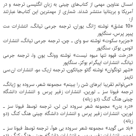
امسال عناوین مهمی از کتاب‌های چینی به زبان انگلیسی ترجمه و در
آمریکا و بریتانیا منتشر شدند. شماری از مهمترین این کتاب‌ها عبارتند
از:
«10 عشق» نوشته ژانگ یوران، ترجمه جرمی تیانگ، انتشارات مت
پیپر پرس، سنگاپور
«جزیره سکوت» نوشته سو وای ـ چن، ترجمه جرمی تیانگ، انتشارات
اتوس بوکز، سنگاپور
«درخت قهوه تنها میوه نیست» نوشته وونگ یون وا، ترجمه جرمی
تیانگ، انتشارات اپیگرام بوکز، سنگاپور
«شهر تونگوان» نوشته گائو جیانکون، ترجمه اریک مو، انتشارات ان.سی
تایمز
«می‌توانم تقریبا ابرهای شن را ببینم» مجموعه شعر، سروده یو ژیانگ،
ترجمه فیونا سز ـ لورین، انتشارات زفیر پرس و انتشارات دانشگاه
چینی هنگ کنگ (دو زبانه)
«دره بدن» مجموعه شعر سروده لن لن، ترجمه توسط فیونا سز ـ
لورین، انتشارات زفیر پرس و انتشارات دانشگاه چینی هنگ کنگ (دو
زبانه)
«باد می گوید» مجموعه شعر سروده بی هوآ، ترجمه توسط فیونا سز ـ
لورین، انتشارات زفیر پرس و انتشارات دانشگاه چینی هنگ کنگ (دو