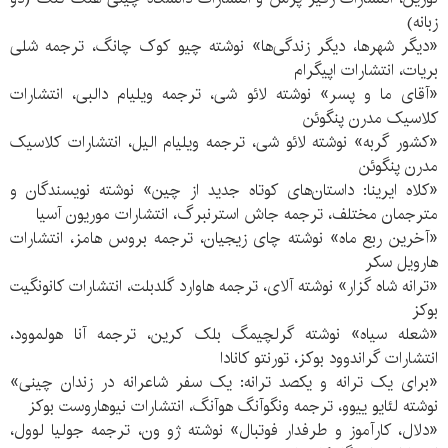
زبانه)
«دیگر شهرها، دیگر زندگی‌ها» نوشته چیو کوک چانگ، ترجمه شلی
بریات، انتشارات اپیگرام
«آقای ما و پسر» نوشته لائو شی، ترجمه ویلیام دالبی، انتشارات
کلاسیک مدرن پنگوئن
«کشور گربه» نوشته لائو شی، ترجمه ویلیام الیل، انتشارات کلاسیک
مدرن پنگوئن
«کلاه ایرینا: داستان‌های کوتاه جدید از چین» نوشته نویسندگان و
مترجمان مختلف، ترجمه جاش استرنبرگ، انتشارات موریون آسیا
«آخرین ربع ماه» نوشته چای زیجیان، ترجمه بروس هامز، انتشارات
هارویل سکر
«ترانه شاه گزار» نوشته آلای، ترجمه هاوارد گلدبلت، انتشارات کانونگیت
بوکز
«شعله سیاه» نوشته گرلچیمگ بلک کرین، ترجمه آنا هولموود،
انتشارات گراندوود بوکز، تورنتو کانادا
«برای یک ترانه و یکصد ترانه: یک سفر شاعرانه در زندان چینی»
نوشته لئایو ییوو، ترجمه ونگوآنگ هوآنگ، انتشارات نیوهاروست بوکز
«دلال، کارآموز و طرفدار فوتبال» نوشته ژو ون، ترجمه جولیا لوول،