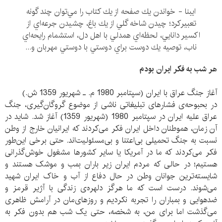
ايبنا - خواندن يك صفحه از‌‌ يك كتاب را مي‌توان چند گونه
تعبيركرد؛ چيدن شاخه گلي از يك باغ، چشيدن جرعه‌اي از
اكسير دانايي، لحظه‌اي همدلي با اهل دل، استشمام رايحه‌اي
ناب، توصيه يك دوست براي دوستي با دوستي مهربان و...
هر شب به فکر ایران بودم
آغاز جنگ عراق با ایران (سپتامبر 1980 م. ـ شهریور 1359 ش.)
در بحبوحه‌ی فشارهای تبلیغاتی ناشی از موضوع گروگان‌گیری، جنگ
عراق علیه ایران در سپتامبر 1980 (شهریور 1359) آغاز شد. شاید در
آن زمان، هموطنان داخل ایران فکر می‌کردند که ایرانیان خارج از وطن
نسبت به جنگ تحمیلی بی‌اعتنا و بی‌مسئولیت‌اند. حتی برخی این‌طور
فکر می‌کردند که ما در آمریکا یا سایر کشورها مشغول خوش‌گذرانی
هستیم؛ در حالی که مردم ایران زیر باران بمب و موشک هستند و
شایسته‌ترین جوانان وطن در حال دفاع از آب و خاک ایران شهید
می‌شوند. درست است که ما هرگز دلهره‌ی زندگی با آژیر قرمز و
ضدهوایی و بمباران را تجربه نکردیم و روزهای‌مان در آرامش ظاهری
می‌گذشت اما برای من، به شخصه، حتی یک شب هم بدون فکر به