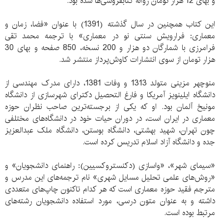
و بهای 12 هزار تومان روانه کتابفروشی‌ها شده بود.
این کتاب همچنین در سال گذشته (1391) با عنوان «فضا، زمان و
معماری: فرارويش سنتی نو در معماری» با ترجمه محمد تقی
فرامرزی با شمارگان دو هزار و 200 نسخه، 850 صفحه و بهای 30
هزار تومان از سوی انتشارات کاوش‌پرداز منتشر شد.
منوچهر مزینی متولد 1313 و وفات 1381، دارای مدرک مهندسی از
دانشگاه ایلینویز آمریکا و فارغ التحصیل دکترای شهرسازی از دانشگاه
مونیخ آلمان بود. او که یکی از برجسته‌ترین صاحب نظران حوزه
معماری در ایران است، در دوران حیات خود در دانشگاه‌های مختلفی
چون تهران، شهید بهشتی، دانشگاه بوستن، دانشگاه ملک عبدالعزیز
جده و دانشگاه آزاد اسلام تدریس کرده است.
«سیمای شهر»، «واسازی (دكنستروكسيين): راهنمای دانشجويان» و
«روش‌های علمی تحليل مسایل شهری» نام ترجمه‌های این مدرس و
مترجم فقید حوزه معماری است که هر کدام تاکنون چاپ‌های متعددی
داشته و به عنوان متون درسی، مورد استفاده دانشجویان رشته‌های
مرتبط بوده است.