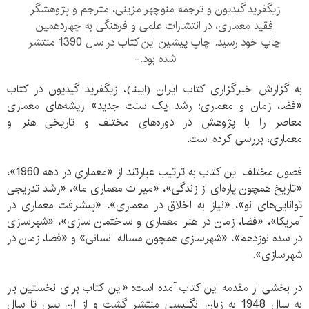
زیگفرید گیدیون و ترجمه منوچهر مزینی، مترجم و پژوهشگر
فقید معماری، در انتشارات علمی و فرهنگی به چهاردهمین
چاپ خود رسید. چاپ پیشین این کتاب در سال 1390 منتشر
شده بود.-
به گزارش خبرگزاری کتاب ایران (ایبنا)، زیگفرید گیدیون در کتاب
«فضا، زمان و معماری: رشد یک سنت جدید» ریشه‌های معماری
معاصر را با پژوهش در دوره‌های مختلف و تاریخی هنر و
معماری، بررسی کرده است.
فصول مختلف این کتاب به ترتیب عبارتند از «معماری در دهه 1960»،
«تاریخ همچون پاره‌ای از زندگی»، «میراث معماری ما»، «رشد تدریجی
توانایی‌های نو»، «نیاز به اخلاق در معماری»، «پیشرفت معماری در
آمریکا»، «فضا، زمان در هنر معماری و ساختمان سازی»، «شهرسازی
در سده نوزدهم»، «شهرسازی همچون مساله انسانی» و «فضا، زمان در
شهرسازی».
در بخشی از مقدمه این کتاب آمده است: «این کتاب برای نخستین بار
به سال 1948 به زبان انگلیسی منتشر گشت و از آن پس تا سال