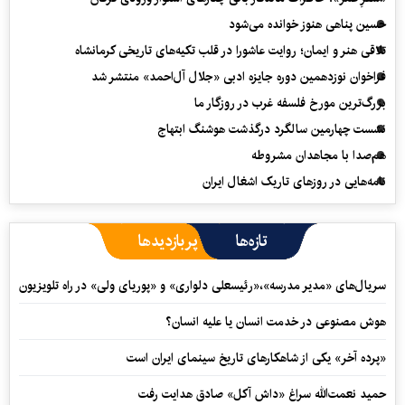
حسین پناهی هنوز خوانده می‌شود
تلاقی هنر و ایمان؛ روایت عاشورا در قلب تکیه‌های تاریخی کرمانشاه
فراخوان نوزدهمین دوره جایزه ادبی «جلال آل‌احمد» منتشر شد
بزرگ‌ترین مورخ فلسفه غرب در روزگار ما
نشست چهارمین سالگرد درگذشت هوشنگ ابتهاج
هم‌صدا با مجاهدان مشروطه
نامه‌هایی در روزهای تاریک اشغال ایران
تازه‌ها
پربازدیدها
سریال‌های «مدیر مدرسه»،«رئیسعلی دلواری» و «پوریای ولی» در راه تلویزیون
هوش مصنوعی در خدمت انسان یا علیه انسان؟
«پرده آخر» یکی از شاهکارهای تاریخ سینمای ایران است
حمید نعمت‌‏الله سراغ «داش آکل» صادق هدایت رفت