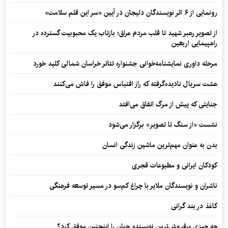
رونمایی از ۶ اثر نویسندگان دلیجان در آیین «سر این قلم سلامت»
از تصویر رهبر شهید تا قلب مردم عراق؛ بازتاب یک محبوبیت گسترده در
راهپیمایی اربعین
مرحله داوری نمایشنامه‌خوانی جشنواره تئاتر خراسان شمالی کلید خورد
هشت سریال نادیده‌گرفته که راز اقتباس موفق را فاش می‌کنند
جنایتی که پیش از مرگ اتفاق می‌افتد
نشست «از سنگ تا تصویر» برگزار می‌شود
بدن به عنوان مهم‌ترین ماشین زندگی انسان
کودکان ایرانی و مطبوعات قجری
ناشران و نویسندگان ملایر با چراغ کم‌سو در مسیر توسعه فرهنگی
کاغذ در بند گرانی
چه چیزی پرفروش‌ترین نویسنده جهان را اینچنین موفق کرد؟