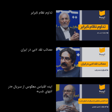
تداوم نظام نابرابر
مصائب نقد ادبی در ایران
ایده اقتباس معکوس از سریال «در
انتهای شب»