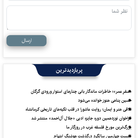
ارسال
پربازدیدترین
«سفرِ عمر»؛ خاطرات ماندگار بانی چنارهای استوار ورودی گرگان
حسین پناهی هنوز خوانده می‌شود
تلاقی هنر و ایمان؛ روایت عاشورا در قلب تکیه‌های تاریخی کرمانشاه
فراخوان نوزدهمین دوره جایزه ادبی «جلال آل‌احمد» منتشر شد
بزرگ‌ترین مورخ فلسفه غرب در روزگار ما
نشست چهارمین سالگرد درگذشت هوشنگ ابتهاج