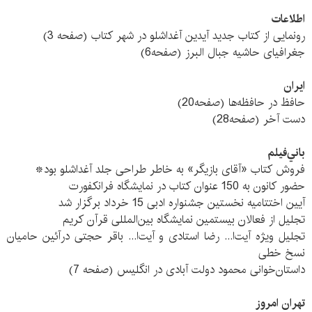
اطلاعات
رونمایی از کتاب جدید آیدین آغداشلو در شهر کتاب (صفحه 3)
جغرافیای حاشیه جبال البرز (صفحه6)
ايران
حافظ در حافظه‌ها (صفحه20)
دست آخر (صفحه28)
باني‌فيلم
فروش کتاب «آقای بازیگر» به خاطر طراحی جلد آغداشلو بود*
حضور کانون به 150 عنوان کتاب در نمایشگاه فرانکفورت
آیین اختتامیه نخستین جشنواره ادبی 15 خرداد برگزار شد
تجلیل از فعالان بیستمین نمایشگاه بین‌المللی قرآن کریم
تجلیل ویژه آیت‌ا... رضا استادی و آیت‌ا... باقر حجتی درآئین حامیان
نسخ خطی
داستان‌خوانی محمود دولت آبادی در انگلیس (صفحه 7)
تهران امروز