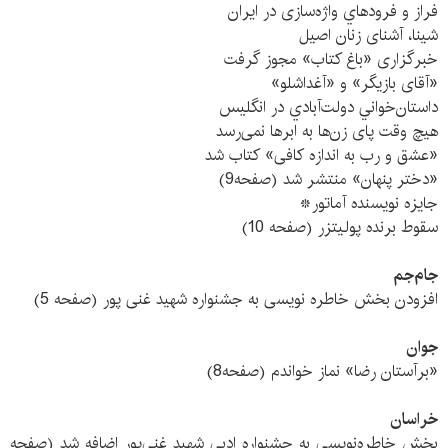
فراز و فرودهاي واژه‌سازی در ايران
شینا، آشنای زنان اصیل
خبرگزاری «باغ کتاب» مجوز گرفت
«آقای بازیگر» و «آغداشلو»
داستان‌خواني دولت‌آبادي در انگليس
هیچ وقت پای زن‌ها به ابرها نمی‌رسد
«عشق و رب به اندازه کافی» کتاب شد
«دختر پنهان» منتشر شد (صفحه9)
جایزه نویسنده آماتور*
سقوط برنده پولیتزر (صفحه 10)
جام‌جم
افزودن بخش خاطره نویسی به جشنواره شهید غنی پور (صفحه 5)
جوان
«برآستان رضا» نماز خواندم (صفحه8)
خراسان
بخش خاطره‌نويسي به جشنواره ادبي شهيد غني‌پور اضافه شد (صفحه