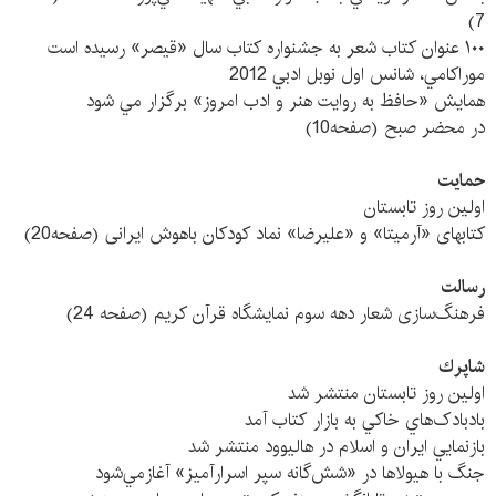
7)
۱۰۰ عنوان کتاب شعر به جشنواره کتاب سال «قيصر» رسيده است
موراکامي، شانس اول نوبل ادبي 2012
همايش «حافظ به روايت هنر و ادب امروز» برگزار مي شود
در محضر صبح (صفحه10)
حمایت
اولین روز تابستان
کتابهای «آرمیتا» و «علیرضا» نماد کودکان باهوش ایرانی (صفحه20)
رسالت
فرهنگ‌سازی شعار دهه سوم نمایشگاه قرآن کریم (صفحه 24)
شاپرك
اولين روز تابستان منتشر شد
بادبادک‌هاي خاکي به بازار كتاب آمد
بازنمايي ايران و اسلام در هاليوود منتشر شد
جنگ با هيولاها در «شش‌گانه سپر اسرارآميز» آغازمي‌شود