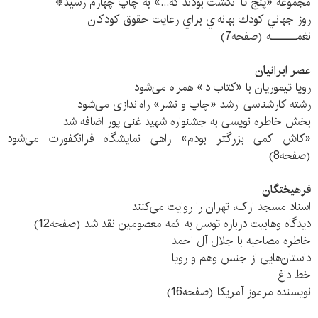
مجموعه «پنج تا انگشت بودند که...» به چاپ چهارم رسيد*
روز جهاني كودك بهانه‌اي براي رعايت حقوق كودكان
نغمــــــه (صفحه7)
عصر ایرانیان
رویا تیموریان با «کتاب دا» همراه می‌شود
رشته کارشناسی ارشد «چاپ و نشر» راه‌اندازی می‌شود
بخش خاطره نویسی به جشنواره شهید غنی پور اضافه شد
«کاش کمی بزرگتر بودم» راهی نمایشگاه فرانکفورت می‌شود
(صفحه8)
فرهیختگان
اسناد مسجد ارک، تهران را روایت می‌کنند
دیدگاه وهابیت درباره توسل به ائمه معصومین نقد شد (صفحه12)
خاطره مصاحبه با جلال آل احمد
داستان‌هایی از جنس وهم و رویا
خط داغ
نویسنده مرموز آمریکا (صفحه16)