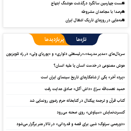
نشست چهارمین سالگرد درگذشت هوشنگ ابتهاج
هم‌صدا با مجاهدان مشروطه
نامه‌هایی در روزهای تاریک اشغال ایران
تازه‌ها
پربازدیدها
سریال‌های «مدیر مدرسه»،«رئیسعلی دلواری» و «پوریای ولی» در راه تلویزیون
هوش مصنوعی در خدمت انسان یا علیه انسان؟
«پرده آخر» یکی از شاهکارهای تاریخ سینمای ایران است
حمید نعمت‌‏الله سراغ «داش آکل» صادق هدایت رفت
کتاب قرآن و ترجمه پیکتال در کتابخانه حرم رضوی رونمایی شد
کنسرت‌نمایش «سیاوش» روی صحنه می‌رود
«دورهمی سرتوک؛ شبی برای قصه و قدردانی» در تالار هنر برگزار می‌شود