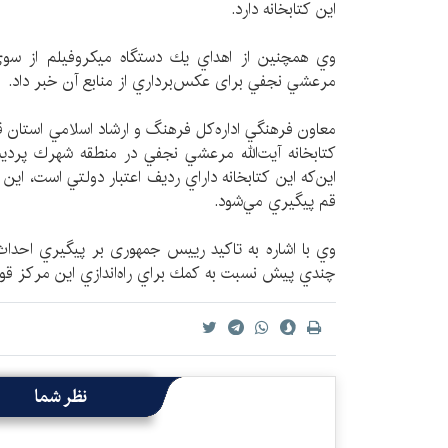
اين كتابخانه دارد.
وي همچنين از اهداي يك دستگاه ميكروفيلم از سوي اين
مرعشي نجفي برای عكس‌برداري از منابع آن خبر داد.
معاون فرهنگي اداره‌كل فرهنگ و ارشاد اسلامي استان قم 
كتابخانه آيت‌الله مرعشي نجفي در منطقه شهرك پرديسا
اين‌كه اين كتابخانه داراي رديف اعتبار دولتي است، اين 
قم پيگيري مي‌شود.
وي با اشاره به تاكيد ریيس جمهوری بر پيگيري احدا
چندي پیش نسبت به كمك براي راه‌اندازي اين مركز قول
نظر شما