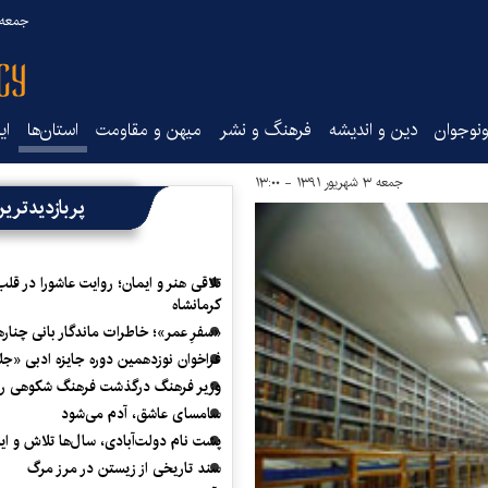
جمعه ۱۶ مرداد ۰۵
نوجوان
دین و اندیشه
فرهنگ و نشر
میهن و مقاومت
استان‌ها
ای
جمعه ۳ شهریور ۱۳۹۱ - ۱۳:۰۰
پربازدیدتری
تلاقی هنر و ایمان؛ روایت عاشورا در قلب
کرمانشاه
«سفرِ عمر»؛ خاطرات ماندگار بانی چناره
فراخوان نوزدهمین دوره جایزه ادبی «ج
وزیر فرهنگ درگذشت فرهنگ شکوهی را
سامسای عاشق، آدم می‌شود
پشت نام دولت‌آبادی، سال‌ها تلاش و ا
سند تاریخی از زیستن در مرز مرگ