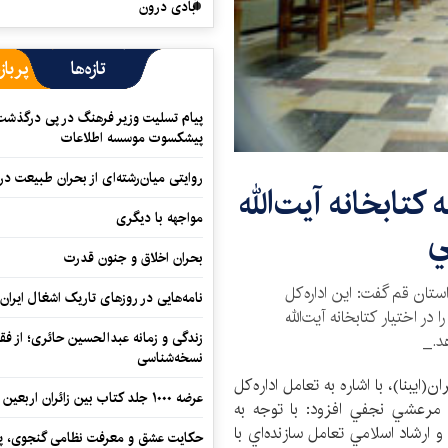
آبادی درون
تازه‌ها
پرباز
پیام تسلیت وزیر فرهنگ در پی درگذشت ا
پیشکسوت موسسه اطلاعات
روایتی میان‌رشته‌ای از بحران طبیعت در
 كتابخانه آيت‌الله
مواجهه با دیگری
ي
بحران اخلاق و جنون قدرت
ستان قم گفت: اين اداره‌كل
نامه‌هایی در روزهای تاریک اشغال ایران
در اختيار كتابخانه آيت‌الله
زندگی و زمانه عبدالحسین حائری؛ از فقهِ
د._
نسخه‌شناسی
يبنا)، با اشاره به تعامل اداره‌كل
عرضه ۱۰۰۰ جلد کتاب بین زائران اربعین در مرزهای کرمانشاه
ه مرعشي نجفي افزود: با توجه به
و ارشاد اسلامي تعامل سازنده‌اي با
حکایت عشق و معرفت نظامی گنجوی، پیو