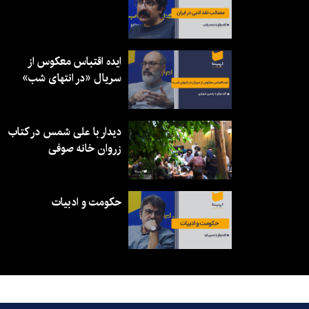
ایده اقتباس معکوس از
سریال «در انتهای شب»
دیدار با علی شمس در کتاب
زروان خانه صوفی
حکومت و ادبیات