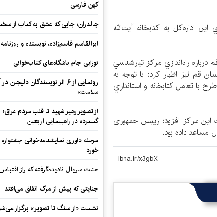
کهن فارسی
چالدران؛ جایی که عشق به کتاب از سخت‌ت
 اداره‌كل به كتابخانه آيت‌الله
ابوالقاسم قاسم‌زاده، نویسنده و روزنا
درباره راه‌اندازي مركز تبارشناسي
نوزایی جام باشگاه‌های کتاب‌خوانی
ن قم نیز اظهار کرد: با توجه به
رونمایی از ۶ اثر نویسندگان دلیجان
طرح با تعامل كتابخانه و استانداري
سلامت»
از تصویر رهبر شهید تا قلب مردم عراق؛
ث اين مركز افزود: ریيس جمهوری
گسترده در راهپیمایی اربعین
 مساعد داده بود.
مرحله داوری نمایشنامه‌خوانی جشنواره 
خورد
هشت سریال نادیده‌گرفته که راز اقتباس
جنایتی که پیش از مرگ اتفاق می‌افتد
نشست «از سنگ تا تصویر» برگزار می‌شو