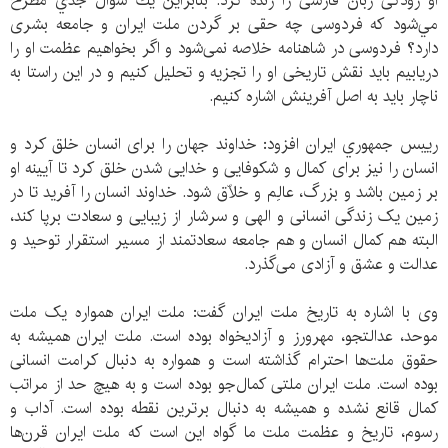
او رودکی زبان فارسی را زنده کرد. بنابراين يك سوال جدي مطرح
مي‌شود كه فردوسی چه حقی بر گردن ملت ایران و جامعه بشری
دارد؟ فردوسی در شاهنامه خلاصه نمی‌شود و اگر بخواهیم عظمت او را
دریابیم باید نقش تاریخی او را تجزیه و تحلیل کنیم و در این راستا به
ناچار باید به اصل آفرینش اشاره کنیم.
رييس جمهوري ايران افزود: خداوند جهان را برای انسان خلق کرد و
انسان را نیز برای کمال و شکوفایی و خدایی شدن خلق کرد تا آیینه او
بر زمین باشد و بزرگ، عالِم و خلّاق شود. خداوند انسان را آفرید تا در
زمین یک زندگی انسانی و الهی و سرشار از زیبایی و سعادت برپا کند،
البته هم کمال انسان و هم جامعه سعادتمند از مسیر استقرار توحید و
عدالت و عشق و آزادی می‌گذرد.
وی با اشاره به تاریخ ملت ایران گفت: ملت ایران همواره یک ملت
موحد، عدالتجو، مهرورز و آزادیخواه بوده است. ملت ایران همیشه به
حقوق ملت‌ها احترام گذاشته است و همواره به دنبال کرامت انسانی
بوده است. ملت ایران ملتی کمال‌جو بوده است و به هیچ حد از مراتب
کمال قانع نشده و همیشه به دنبال برترین نقطه بوده است. آداب و
رسوم، تاریخ و عظمت ملت ما گواه این است که ملت ایران قرن‌ها