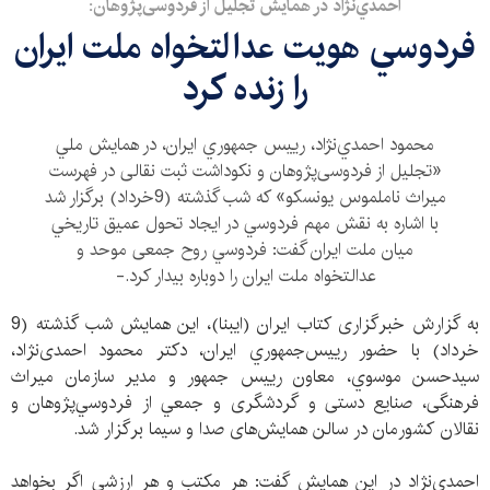
احمدي‌نژاد در همايش تجلیل از فردوسی‌پژوهان:
فردوسي هويت عدالتخواه ملت ايران
را زنده كرد
محمود احمدي‌نژاد، رييس جمهوري ايران، در همایش ملي
«تجلیل از فردوسی‌پژوهان و نکوداشت ثبت نقالی در فهرست
میراث ناملموس یونسکو» كه شب گذشته (9خرداد) برگزار شد
با اشاره به نقش مهم فردوسي در ايجاد تحول عميق تاريخي
ميان ملت ايران گفت: فردوسي روح جمعی موحد و
عدالتخواه ملت ایران را دوباره بیدار کرد.-
به گزارش خبرگزاری کتاب ایران (ایبنا)، اين همايش شب گذشته (9
خرداد) با حضور رییس‌جمهوري ايران، دکتر محمود احمدی‌نژاد،
سيدحسن موسوي، معاون رييس جمهور و مدير سازمان میراث
فرهنگی، صنایع دستی و گردشگری و جمعي از فردوسي‌پژوهان و
نقالان كشورمان در سالن همایش‌های صدا و سیما برگزار شد.
احمدی‌نژاد در این همايش گفت: هر مکتب و هر ارزشی اگر بخواهد