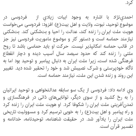
کرد.
احمدي‌نژاد با اشاره به وجود ابیات زيادي از فردوسی در
موضوع توحید، نبوت، ولایت و اهل بیت(ع) افزود: فردوسی می‌خواست
هویت ملت ایران را زنده کند، عدالت را احیا و بت‌شکنی کند. بت‌شکنی
نیازمند حماسه است و دستور کار و موضوع ماموریت فردوسی نیز جز
در قالب حماسه امکانپذیر نیست. حرکت او باید حماسی باشد تا روح
ملتی را زنده کند که حدود سیصد سال آسیب دیده و دچار انقطاع
فرهنگی شده است، زیرا ملت ایران به دنبال پیامبر و توحید بود اما به
ناگاه خودپرستی و شرک نصیبش شد و خود را تحقیر شده دید. تغییر
این روند و زنده شدن این ملت، نیازمند حماسه است.
وي ادامه داد: فردوسی از یک سو سابقه عدالتخواهی و توحید ایرانیان
را به رخ کشید و از سوی دیگر، توانایی‌های ذاتی در فرهنگسازی و
تمدن‌آفرینی ملت ایران را شکوفا کرد. او هویت ملت ایران را زنده کرد
و راه پیامبر و اهل بیت(ع) را به خوبی ترسیم کرد و مسوولیت تاریخی
ملت ایران را یادآور شد. در حقيقت شاهنامه، توحیدنامه، خدا‌نامه و
تفسیر قرآن است.