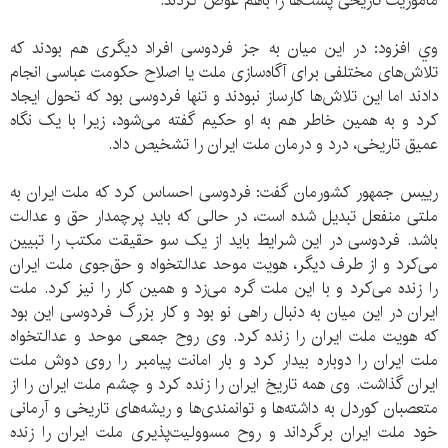
ماموریت تاریخی پست‌ها را باهم عوض کردند.
وي افزود: در این میان به جز فردوسی افراد دیگری هم بودند که
تلاش‌های مختلفی برای آگاه‌سازی ملت یا اصلاح حکومت عباسی انجام
دادند اما این تلاش‌ها کارساز نبودند و تنها فردوسی بود که تحول ایجاد
کرد و به همین خاطر هم به او حکیم گفته می‌شود، زیرا با یک نگاه
عمیق تاریخی، درد و درمان ملت ایران را تشخیص داد.
رييس جمهور كشورمان گفت: فردوسی احساس کرد که ملت ایران به
ملتی منفعل تبدیل شده است، در حالی که باید پرچمدار حق و عدالت
باشد. فردوسی در این شرایط باید از یک سو حقیقت مکتب را تبیین
می‌کرد و از طرف دیگر، هویت موحد عدالتخواه و حق‌جوی ملت ایران
را زنده می‌کرد و با این ملت گره می‌زد و همین کار را نیز کرد. ملت
ایران در این میان به دنبال راهی نو بود و کار بزرگ فردوسی این بود
که هویت ملت ایران را زنده کرد. وی روح جمعی موحد و عدالتخواه
ملت ایران را دوباره بیدار کرد و بار امانت پيامبر را روی دوش ملت
ایران گذاشت. وی همه تاریخ ایران را زنده کرد و چشم ملت ایران را از
متعصبان کوردل به داشته‌ها و توانمندی‌ها و ریشه‌های تاریخی و آرمانی
خود ملت ایران برگرداند و روح مسوولیت‌پذیری ملت ایران را زنده