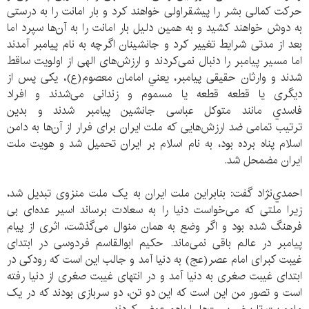
حرکت کمالی بشر را پیشقراولی خواهند کرد و بار امانت را به درستی
به دوش خواهند کشید و به همين دليل بار امانت را به آن‌ها سپرد اما
بعد از مدتی شرایط تغییر کرد و جانشینان اگرچه به نام پیامبر آمدند
اما مسیر پیامبر را دنبال نمی‌کردند و ارزش‌های الهی از اولویت ساقط
شدند و وارثان حقیقی پیامبر، يعني امامان معصوم(ع)، یکی پس از
دیگری یا قطعه قطعه یا مسموم و زندانی می‌شدند و افراد
فاسدي مانند متوکل عباسی جانشین پیامبر شدند و بدين
ترتيب تمامی ضد ارزش‌هایی که ملت ایران برای فرار از آن‌ها به دامن
اسلام پناه برده بود، به نام اسلام بر ایران تحمیل شد و هویت ملت
ایران مضمحل شد.
احمدي‌نژاد گفت: بنابراين ملت ایران به یک ملت منزوی تبدیل شد،
زيرا ملتی که می‌خواست دنیا را به سعادت برساند اسیر عده‌ای بی
فرهنگ شده بود و اگر وضع به همان منوال می‌گذشت، اثری از پیام
پیامبر در عالم باقی نمی‌ماند. حکیم ابوالقاسم فردوسی در ابتدای
غیبت کبرای امام عصر(عج) به دنیا آمد و جالب این است که رودکی در
ابتدای غیبت صغری به دنیا آمد و در انتهای غیبت صغری از دنیا رفته
است و تصور من این است که این دو تن، دو سربازی بودند که در یک