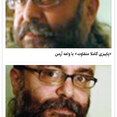
«پاييزی كاملا متفاوت» با واهه آرمن