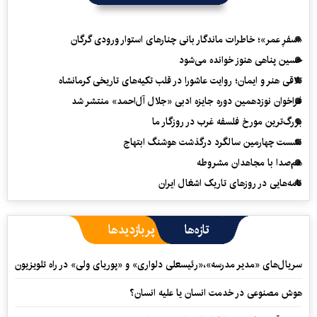
«سفرِ عمر»؛ خاطرات ماندگار بانی چنارهای استوار ورودی گرگان
حسین پناهی هنوز خوانده می‌شود
تلاقی هنر و ایمان؛ روایت عاشورا در قلب تکیه‌های تاریخی کرمانشاه
فراخوان نوزدهمین دوره جایزه ادبی «جلال آل‌احمد» منتشر شد
بزرگ‌ترین مورخ فلسفه غرب در روزگار ما
نشست چهارمین سالگرد درگذشت هوشنگ ابتهاج
هم‌صدا با مجاهدان مشروطه
نامه‌هایی در روزهای تاریک اشغال ایران
تازه‌ها
پربازدیدها
سریال‌های «مدیر مدرسه»،«رئیسعلی دلواری» و «پوریای ولی» در راه تلویزیون
هوش مصنوعی در خدمت انسان یا علیه انسان؟