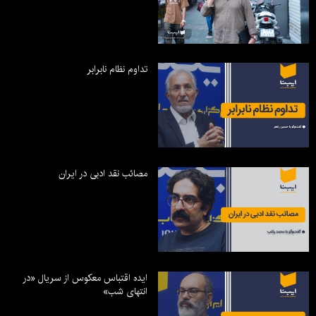
تداوم نظام نابرابر
مصائب نقد ادبی در ایران
ایده اقتباس معکوس از سریال «در
انتهای شب»