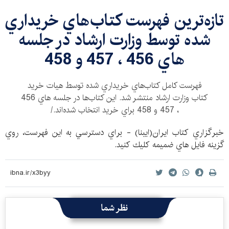
تازه‌ترين فهرست كتاب‌هاي خريداري
شده توسط وزارت ارشاد در جلسه
هاي 456 ، 457 و 458
فهرست كامل كتاب‌هاي خريداري شده توسط هيات خريد
كتاب وزارت ارشاد منتشر شد. اين كتاب‌ها در جلسه هاي 456
، 457 و 458 براي خريد انتخاب شده‌اند./
خبرگزاري كتاب ايران(ايبنا) - براي دسترسي به اين فهرست، روي
گزينه فايل هاي ضميمه كليك كنيد.
نظر شما