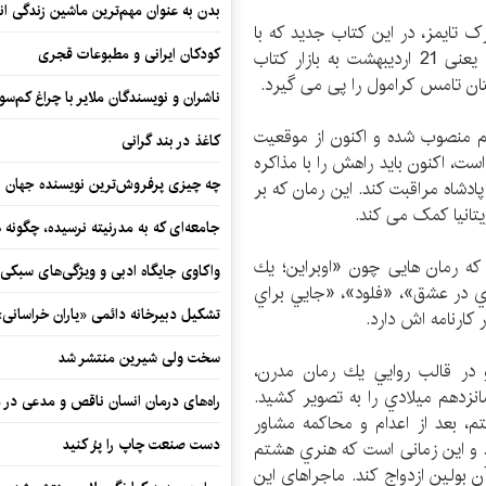
بدن به عنوان مهم‌ترین ماشین زندگی ان
رک تایمز، در این کتاب جدید که با
کودکان ایرانی و مطبوعات قجری
عنوان «اجساد را بالا بیاورید» در تاریخ 10 ماه «می» یعنی 21 اردیبهشت به بازار کتاب
ستان تامس کرامول را پی می گیرد.
ناشران و نویسندگان ملایر با چراغ کم‌س
 منصوب شده و اکنون از موقعیت
کاغذ در بند گرانی
ست، اكنون باید راهش را با مذاکره
چه چیزی پرفروش‌ترین نویسنده جهان را
دشاه مراقبت کند. این رمان که بر
یتانیا کمک می کند.
جامعه‌ای که به مدرنیته نرسیده، چگونه 
که رمان هایی چون «اوبراين؛ يك
واکاوی جایگاه ادبی و ویژگی‌های سبکی
ي در عشق»، «فلود»، «جايي براي
تشکیل دبیرخانه دائمی «یاران خراسانی
کارنامه اش دارد.
سخت ولی شیرین منتشر شد
 در قالب روايي يك رمان مدرن،
زدهم ميلادي را به تصوير ‌كشید.
راه‌های درمان انسان ناقص و مدعی در 
، بعد از اعدام و محاكمه مشاور
دست صنعت چاپ را پرُ کنید
 و این زمانی است كه هنري هشتم
ن بولين ازدواج كند. ماجراهاي اين