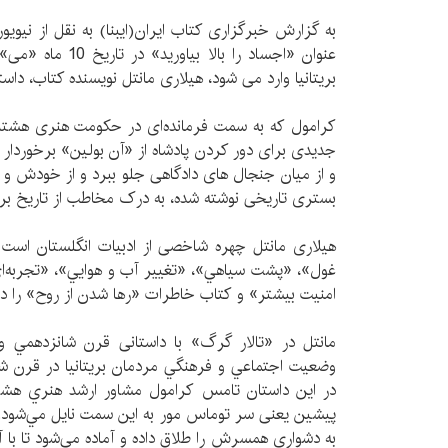
به گزارش خبرگزاری کتاب ایران(ایبنا) به نقل از نیویو
بریتانیا وارد می شود، هیلاری مانتل نویسنده کتاب، دا
كرامول كه به سمت فرمانده‌ای در حکومت هنری هشتم
جدیدی برای دور کردن پادشاه از «آن بولین» برخوردار ا
و از میان جنجال های دادگاهی جلو ببرد و از خودش و پا
بستری تاریخی نوشته شده، به درک مخاطب از تاریخ بر
هیلاری مانتل چهره شاخصی از ادبیات انگلستان است 
غول»، «پشت سياهي»، «تغيير آب و هوايي»، «تجربه‌ا
امنيت بيشتر» و كتاب خاطرات «رها شدن از روح» را در 
مانتل در «تالار گرگ» با داستانی قرن شانزدهمي و
وضعیت اجتماعي و فرهنگي مردمان بريتانيا در قرن شان
در این داستان تامس كرامول مشاور ارشد هنري هشتم
پيشين یعنی سر توماس مور به اين سمت نایل مي‌شود.
به دشواري همسرش را طلاق داده و آماده مي‌شود تا با آ