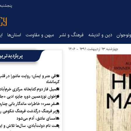
پنجشنبه ۱۵ مرداد ۰۵
نوجوان
دین و اندیشه
فرهنگ و نشر
میهن و مقاومت
استان‌ها
ای
چهارشنبه ۱۳ اردیبهشت ۱۳۹۱ - ۱۲:۰۶
پربازدیدتری
تلاقی هنر و ایمان؛ روایت عاشورا در قلب
کرمانشاه
تکمیل فاز دوم کتابخانه مرکزی خرم‌آباد
فراخوان نوزدهمین دوره جایزه ادبی «ج
«سفرِ عمر»؛ خاطرات ماندگار بانی چناره
وزیر فرهنگ درگذشت فرهنگ شکوهی را
سامسای عاشق، آدم می‌شود
پشت نام دولت‌آبادی، سال‌ها تلاش و ا