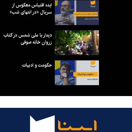
ایده اقتباس معکوس از
سریال «در انتهای شب»
دیدار با علی شمس در کتاب
زروان خانه صوفی
حکومت و ادبیات