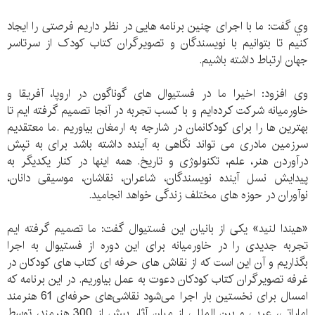
وي گفت: ما با اجرای چنین برنامه هایی در نظر داریم فرصتی را ایجاد
کنیم تا بتوانیم با نویسندگان و تصویرگران کتاب کودک از سرتاسر
جهان ارتباط داشته باشیم.
وی افزود: اخیرا ما در فستیوال های گوناگون در اروپا، آفریقا و
خاورمیانه شرکت کرده‌ایم و با کسب تجربه در آنجا تصمیم گرفته ایم تا
بهترین ها را برای کودکانمان در شارجه به ارمغان بیاوریم .ما معتقدیم
سرزمین مادری می تواند نگاهی به آینده داشته باشد برای به تپش
درآوردن هنر، علم، تکنولوژی و تاریخ. همه اینها در کنار یکدیگر به
پیدایش نسل آینده نویسندگان، شاعران، نقاشان، موسیقی دانان،
نوآوران در حوزه های مختلف زندگی خواهد انجاميد.
«هیندا لنید» یکی از بانیان این فستیوال گفت: ما تصمیم گرفته ایم
تجربه جدیدی را در خاورمیانه برای این دوره از فستیوال به اجرا
بگذاریم و آن این است که از نقاش های حرفه ای کتاب های کودکان در
غرفه تصویرگران کتاب کودکان دعوت به عمل بیاوریم. در این برنامه که
امسال برای نخستین بار اجرا می‌شود نقاشی‌های حرفه‌ای 61 هنرمند
اماراتی، عربی و بین المللی از میان آثار بیش از 300 هنرمند، توسط