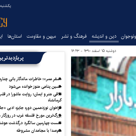
یکشنبه ۱۸ مرداد ۰۵
نوجوان
دین و اندیشه
فرهنگ و نشر
میهن و مقاومت
استان‌ها
ای
دوشنبه ۱۵ اسفند ۱۳۹۰ - ۱۶:۲۳
پربازدیدتری
«سفرِ عمر»؛ خاطرات ماندگار بانی چناره
حسین پناهی هنوز خوانده می‌شود
تلاقی هنر و ایمان؛ روایت عاشورا در قلب
کرمانشاه
فراخوان نوزدهمین دوره جایزه ادبی «ج
بزرگ‌ترین مورخ فلسفه غرب در روزگار م
نشست چهارمین سالگرد درگذشت هوشنگ
هم‌صدا با مجاهدان مشروطه