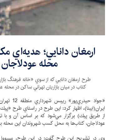
ارمغان دانايي؛ هديه‌اي مك
محله عودلاجان ت
طرح ارمغان دانايي كه از سوي «خانه فرهنگ بازار
كتاب در ميان بازاريان تهراني ساكن در محله عو
«جواد حيدري‌
ايران(ايبنا)، اظهار كرد: اين طرح در راستاي طرح «پيك
از طريق پيك) برگزار مي‌شود كه بر اساس آن و با تو
عودلاجان، كتاب‌ها به محل كسب شهروندان اين محله بر
وي در تشريح اين طرح گفت: در اين طرح، مسوول 