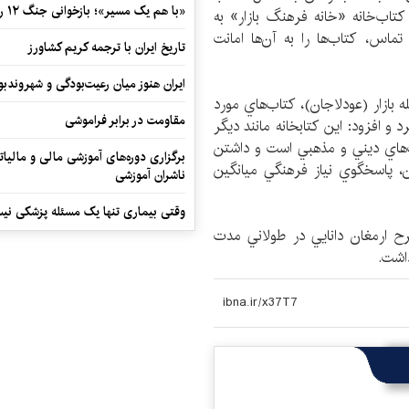
«با هم یک مسیر»؛ بازخوانی جنگ ۱۲ روزه در قاب یک رمان کوتاه
اب‌خانه «خانه فرهنگ بازار» به
ماس، كتاب‌ها را به آن‌ها امانت
تاریخ ایران با ترجمه کریم کشاورز
ایران هنوز میان رعیت‌بودگی و شهروندب
ه بازار (عودلاجان)، كتاب‌هاي مورد
مقاومت در برابر فراموشی
و افزود: اين كتابخانه مانند ديگر
ب‌هاي ديني و مذهبي است و داشتن
برگزاری دوره‌های آموزشی مالی و مالیا
ي و 102 عنوان كتاب رمان، پاسخگوي نياز فرهنگي ميانگين
ناشران آموزشی
وقتی بیماری تنها یک مسئله پزشکی نی
 شد: نتايج طرح ارمغان دانايي در طولاني مدت
داشت.