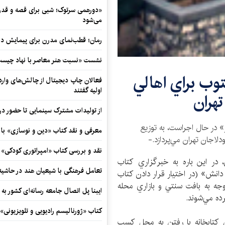
«دورهمی سرتوک؛ شبی برای قصه و قدردان
می‌شود
رمان؛ قطب‌نمای مدرن برای پیمایش در
نشست «نسبت هنر معاصر با نهاد چیست؟
توب براي اهالي
فعالان چاپ دیجیتال از چالش‌های واردا
اولیه گفتند
هران
از تولیدات مشترک سینمایی تا حضور در 
» در حال اجراست، به توزيع
معرفی و نقد کتاب «دین و نوسازی» ب
دلاجان تهران مي‌پردازد.-
نقد و بررسی کتاب «امپراتوری کودکی»
پور» رييس شهرداري منطقه 12 تهران، در اين باره به خبرگزاري كتاب
تعامل فرهنگی با شیعیان هند در حاشی
 دانش» (در اختيار قرار دادن كتاب
جه به بافت سنتي و بازاري محله
ایبنا پل اتصال جامعه رسانه‌ای کشور به
ده مي‌شوند.
کتاب «ژورنالیسم رادیویی و تلویزیونی» ب
كتابخانه با رفتن به محل كسب