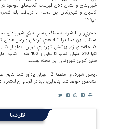
شهروندان و نشان دادن فهرست كتاب‌هاي موجود در كت
كاسبان و شهروندان اين محله، با دريافت يك شماره ت
مي‌دهد.
حيدري‌پور با اشاره به ميانگين سني بالاي شهروندان محل
استقبال اين صنف را كتاب‌هاي تاريخي و رمان عنوان كرد 
كتابخانه‌‌هاي زير پوشش شهرداري تهران، مملو از كتا
تنها 210 عنوان كتاب ‌‌تاريخ
سني كنوني شهروندان اين محله نيست.
رييس شهرداري منطقه 12 تهران يادآور
مشخص خواهد شد. بنابراين، بايد در انجام آن استمرار 
نظر شما