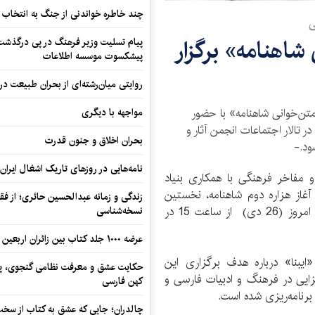
چند خاطره خواندنی از جنگ به انتخاب 
ی
اهنامه» برگزار
پیام تسلیت وزیر فرهنگ در پی درگذشت ا
پیشکسوت موسسه اطلاعات
روایتی میان‌رشته‌ای از بحران طبیعت در
‌خوانی شاهنامه» با حضور
مواجهه با دیگری
ینی، شاهنامه‌پژوه، عصر امروز (26 دی) در تالار اجتماعات انجمن آثار و
بحران اخلاق و جنون قدرت
ود.-
نامه‌هایی در روزهای تاریک اشغال ایران
و مفاخر فرهنگی با همکاری بنیاد
غاز هزاره دوم شاهنامه، نخستین
زندگی و زمانه عبدالحسین حائری؛ از فقهِ
دوره نشست‌های تخصصی «متن‌خوانی شاهنامه» را از امروز (26 دی) از ساعت 15 در
نسخه‌شناسی
عرضه ۱۰۰۰ جلد کتاب بین زائران اربعین در مرزهای کرمانشاه
ایبنا» درباره هدف برگزاری این
حکایت عشق و معرفت نظامی گنجوی، پیو
سزایی در فرهنگ و ادبیات فارسی و
کهن فارسی
رنامه‌ریزی شده است.
چالدران؛ جایی که عشق به کتاب از سخت‌ت