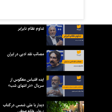
تداوم نظام نابرابر
مصائب نقد ادبی در ایران
ایده اقتباس معکوس از
سریال «در انتهای شب»
دیدار با علی شمس در کتاب
زروان خانه صوفی