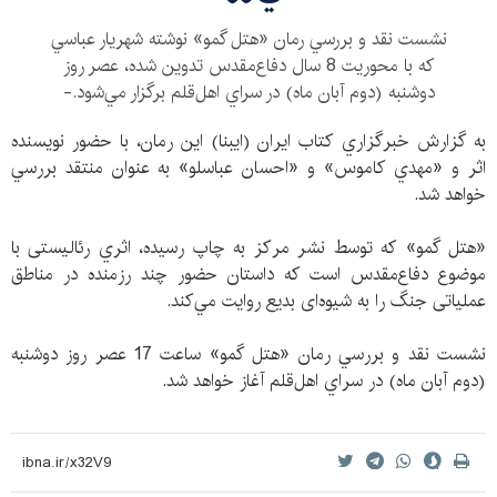
نشست نقد و بررسي رمان «هتل گمو»‌ نوشته شهريار عباسي
كه با محوريت 8 سال دفاع‌مقدس تدوين شده، عصر روز
دوشنبه (دوم آبان ماه) در سراي اهل‌‌قلم برگزار مي‌شود.-
به گزارش خبرگزاري كتاب ايران (ايبنا) اين رمان، با حضور نويسنده
اثر و «مهدي كاموس» و «احسان عباسلو» به عنوان منتقد بررسي
خواهد شد.
«هتل گمو» كه توسط نشر مركز به چاپ رسيده، اثري رئالیستی با
موضوع دفاع‌مقدس است که داستان حضور چند رزمنده در مناطق
عملیاتی جنگ را به شیوه‌ای بدیع روایت مي‌كند.
نشست نقد و بررسي رمان «هتل گمو» ساعت 17 عصر روز دوشنبه
(دوم آبان ماه) در سراي اهل‌‌قلم آغاز خواهد شد.