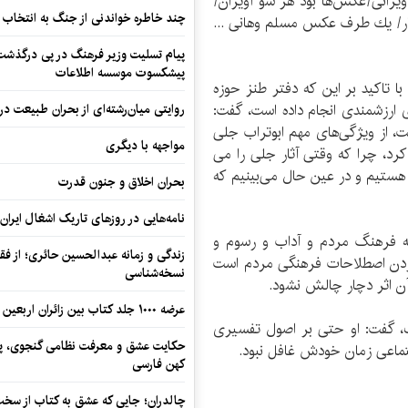
 ویرانی/عكس‌ها بود هر سو آویزان/
چند خاطره خواندنی از جنگ به انتخاب 
ر/ یك طرف عكس مسلم وهانی ...
پیام تسلیت وزیر فرهنگ در پی درگذشت ا
پیشکسوت موسسه اطلاعات
 تاكید بر این كه دفتر طنز حوزه
 ارزشمندی انجام داده است، گفت:
روایتی میان‌رشته‌ای از بحران طبیعت در
 از ویژگی‌های مهم ابوتراب جلی
مواجهه با دیگری
رد، چرا كه وقتی آثار جلی را می
 هستیم و در عین حال می‌بینیم كه
بحران اخلاق و جنون قدرت
نامه‌هایی در روزهای تاریک اشغال ایران
 به فرهنگ مردم و آداب و رسوم و
زندگی و زمانه عبدالحسین حائری؛ از فقهِ
ردن اصطلاحات فرهنگی مردم است
نسخه‌شناسی
ن اثر دچار چالش نشود.
عرضه ۱۰۰۰ جلد کتاب بین زائران اربعین در مرزهای کرمانشاه
ف، گفت: او حتی بر اصول تفسیری
حکایت عشق و معرفت نظامی گنجوی، پیو
تماعی زمان خودش غافل نبود.
کهن فارسی
چالدران؛ جایی که عشق به کتاب از سخت‌ت