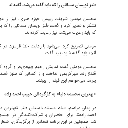
طنز نویسان مسائلی را كه باید گفته می‌شد، گفته‌اند
محسن مومنی شریف، رییس حوزه هنری، نیز از عوا
تشكر و تقدیر كرد و گفت: طنز نویسان مسائلی را كه باید
كه باید رعایت می‌شد، نیز رعایت كرده‌اند.
مومنی تصریح كرد: می‌شود با رعایت خط قرمز‌ها در ك
آنچه باید گفته شود، باید گفت.
محسن مومنی گفت: نمایش رحیم بهبودی‌فر و گروه كاك
قند»ِ رضا میركریمی انداخت و از كسانی كه هنوز قصد
ببرند، می‌خواهم این فیلم را ببینند.
«بهترین مجسمه دنیا» به كارگردانی حبیب احمد زاده
در پایان مراسم، فیلم مستند داستانی طنز «بهترین م
احمد زاده»، برای حاضران و شركت‌كنندگان در جشنو
شد. همچنین در این برنامه تعدادی از برگزیدگان، اشعار