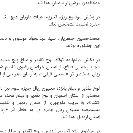
عمادالدین قرشی از سمنان اهدا شد.
در بخش موضوع ویژه تحریم، هیات داوران هیچ یک از آ
جایزه نخست تشخیص نداد.
محمد‌حسین جعفریان، سید عبدالجواد موسوی و ناص
این جشنواره بودند.
در بخش فیلم‌نامه كوتاه، لوح تقدیر و مبلغ پنج میلیو
مجید رحمانی صانع، از استان خراسان رضوی تقدیم شد 
ریال به خاطر اثر «بستنی قیفی»‌، به آرمان معراجی از اس
لوح تقدیر و مبلغ پانزده میلیون ریال جایزه سوم نیز ب
محمدی از استان اصفهان و لوح تقدیر و مبلغ هجده میل
«شار»، به غریب منوچهری از استان اردبیل و تندیس
بیست‌و‌سه میلیون ریال جایزه اول به خاطر اثر «ا
استان اردبیل اهدا شد.
در موضوع ویژه تحریم تندیس، لوح تقدیر و مبلغ بیست