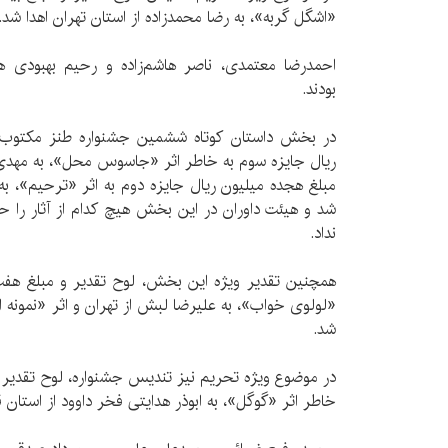
«اشگل گربه»، به رضا محمد‌زاده از استان تهران اهدا شد.
احمدرضا معتمدی، ناصر هاشم‌زاده و رحیم بهبودی هی
بودند.
در بخش داستان كوتاه ششمین جشنواره طنز مكتوب، ل
ریال جایزه سوم به خاطر اثر «جاسوس محل»، به مهدی ز
مبلغ هجده میلیون ریال جایزه دوم به اثر «ترحیم»، به ا
شد و هیئت داوران در این بخش هیچ كدام از آثار را
نداد.
همچنین تقدیر ویژه این بخش، لوح تقدیر و مبلغ هفت م
«لولوی خواب»، به علیرضا لبش از تهران و اثر «نمونه ام
شد.
در موضوع ویژه تحریم نیز تندیس جشنواره، لوح تقدیر 
خاطر اثر «گوگل»، به ابوذر هدایتی فخر داوود از استان 