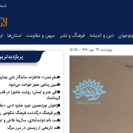
شنبه ۱۷ مرداد ۵
نوجوان
دین و اندیشه
فرهنگ و نشر
میهن و مقاومت
استان‌ها
ای
چهارشنبه ۲۷ مهر ۱۳۹۰ - ۱۵:۲۵
پربازدیدتری
«سفرِ عمر»؛ خاطرات ماندگار بانی چناره
حسین پناهی هنوز خوانده می‌شود
تلاقی هنر و ایمان؛ روایت عاشورا در قلب
کرمانشاه
فراخوان نوزدهمین دوره جایزه ادبی «ج
وزیر فرهنگ درگذشت فرهنگ شکوهی را
پشت نام دولت‌آبادی، سال‌ها تلاش و ا
سند تاریخی از زیستن در مرز مرگ