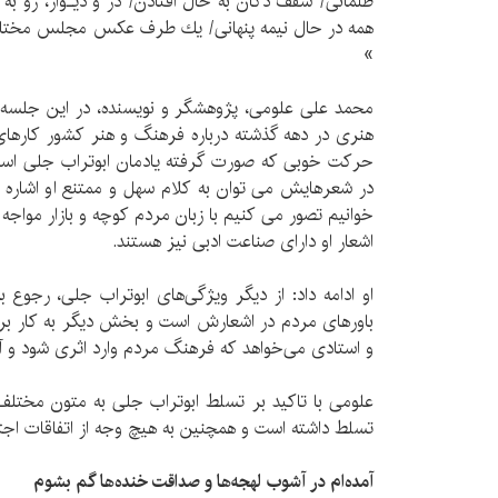
ظلمانی/ سقف دكّان به حال افتادن/ در و دیـوار، رو به
همه در حال نیمه پنهانی/ یك طرف عكس مجلس مختا
»
محمد علی علومی، پژوهشگر و نویسنده، در این جلسه با
هنری در دهه گذشته درباره فرهنگ و هنر كشور كارهای
حركت خوبی كه صورت گرفته یادمان ابوتراب جلی است،
در شعرهایش می توان به كلام سهل و ممتنع او اشاره ك
خوانیم تصور می كنیم با زبان مردم كوچه و بازار مواجه
اشعار او دارای صناعت ادبی نیز هستند.
او ادامه داد: از دیگر ویژگی‌های ابوتراب جلی، رجوع
باورهای مردم در اشعارش است و بخش دیگر به كار ب
و استادی می‌خواهد كه فرهنگ مردم وارد اثری شود و آ
علومی با تاكید بر تسلط ابوتراب جلی به متون مختل
تسلط داشته است و همچنین به هیچ وجه از اتفاقات اج
آمده‌ام در آشوب لهجه‌ها و صداقت خنده‌ها گم بشوم