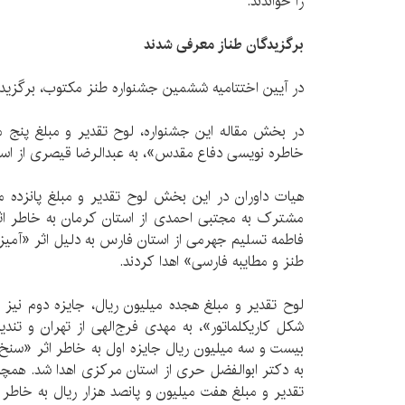
را خواندند.
برگزیدگان طناز معرفی شدند
در آیین اختتامیه ششمین جشنواره طنز مكتوب، برگزید
در بخش مقاله این جشنواره، لوح تقدیر و مبلغ پنج می
خاطره نویسی دفاع مقدس»، به عبدالرضا قیصری از است
هیات داوران در این بخش لوح تقدیر و مبلغ پانزده می
مشترک به مجتبی احمدی از استان كرمان به خاطر اث
فاطمه تسلیم جهرمی از استان فارس به دلیل اثر «آمی
طنز و مطایبه فارسی» اهدا كردند.
لوح تقدیر و مبلغ هجده میلیون ریال، جایزه دوم نیز
شكل كاریكلماتور»، به مهدی فرج‌الهی از تهران و تند
بیست و سه میلیون ریال جایزه اول به خاطر اثر «سن
به دكتر ابوالفضل حری از استان مركزی اهدا شد. همچن
تقدیر و مبلغ هفت میلیون و پانصد هزار ریال به خاطر 