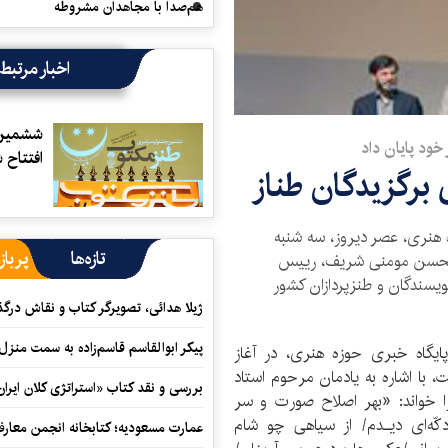
هم‌صدا با مجاهدان مشروطه
اخبار مرتبط
ششمین 
ود پایان داد
افتتاح 
برگزیدگان طناز
هنری، عصر دیروز، سه شنبه
تازه‌ها
پرباز
ضور محسن مومنی شریف، رییس
ویسندگان و طنزپردازان كشور
ژیلا هدائی، تصویرگر کتاب و نقاش در
پیکر ابوالقاسم قاسم‌زاده به سمت منزل
پایگاه خبری حوزه هنری، در آغاز
 با اشاره به یادمان مرحوم استاد
بررسی و نقد کتاب «استراتژی کلان ایران
ا خواند: «بهر اصلاح صورت و سر
ّه‌ای دیـدم/ از سیاهی چو شام
عمارت مسعودیه؛ کتابخانه انجمن معار