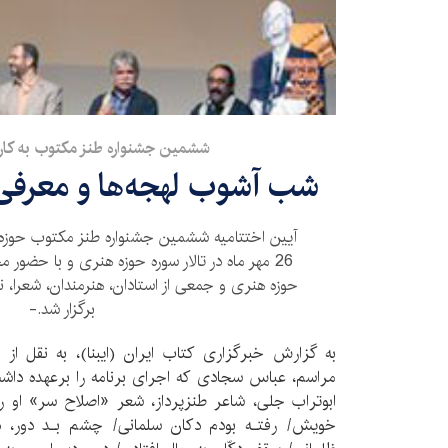
ششمین جشنواره طنز مكتوب به كار خ
شب آشوب لهجه‌ها و معرفی 
آیین اختتامیه ششمین جشنواره طنز مكتوب حوزه 
26 مهر ماه در تالار سوره حوزه هنری و با ح
حوزه هنری و جمعی از استادان، هنرمندان، شعرا، ن
برگزار شد.-
به گزارش خبرگزاری كتاب ایران (ایبنا)، به نقل از 
مراسم، عباس سجادی كه اجرای برنامه را برعهده داشت،
ابوتراب جلی، شاعر طنزپرداز، شعر «اصلاح سر» او ر
خویش/ رفتـه بودم دكان سلمانی/ چشم بـد دور، دك