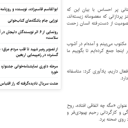
نانی پر احساس با بیان این كه
ابوالقاسم قاسم‌زاده، نویسنده و روزنا
پردازانی كه معصومانه زیسته‌اند،
نوزایی جام باشگاه‌های کتاب‌خوانی
معصومیت از دست‌رفته انسان زحمت
رونمایی از ۶ اثر نویسندگان دلیجان
سلامت»
ز مكتوب می‌بینم و آمده‌ام در آشوب
از تصویر رهبر شهید تا قلب مردم عراق؛
اینجا جمع كرده‌ایم تا بگوییم ما
گسترده در راهپیمایی اربعین
مرحله داوری نمایشنامه‌خوانی جشنواره 
عال داریم، یادآوری كرد: متاسفانه
خورد
رد.
هشت سریال نادیده‌گرفته که راز اقتباس
نوان «مگه چه اتفاقی افتاده، روح
گی و كارگردانی رحیم بهبودی‌فر و
د روی صحنه برد.