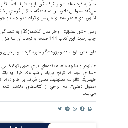
حالا يه ذره خنك شو و كيف كن. از يه طرف آدما انگار د
مي‌گه: «جولون دادن من بسه ديگه، ‌حالا از گرماي رخوت
نشون بدي» مدرسه‌ها وا مي‌شن و ترافيك و جنب و جو
چاپ رسيد. اين كتاب 144 صفحه و قيمت آن سه هزار و 500 تومان است.
داورمنش، نويسنده و پ‍ژوهشگر حوزه كودك و نوجوان و
«نيلوفر و باغچه ما»، «مقدمه‌اي براي اصول توانبخشي
«ساراي لجباز»، «رنج بي‌پايان شهرام»، «راز پوريا
خيس»، «اثرات معلوليت ذهني فرزند بر خانواده»، 
معلول ذهني»،‌ نام برخي از كتاب‌هاي منتشر شده و
مي‌آيند.