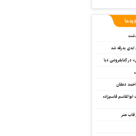
دیدها
گذشت
 ابدی بدرقه شد
» در کتابفروشی دبا
ف
احمد دهقان
بوالقاسم قاسم‌زاده
 قاب هنر