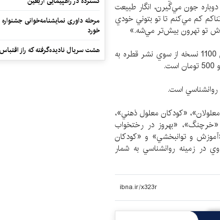
گسترده در راهپیمایی اربعین
وباره جون مي‌گيرن، ‌انگار طبيعت
ناكم كم مي‌كنم تا تو بتوني خودي
مرحله داوری نمایشنامه‌خوانی جشنواره 
ش تو تهرون بيش‌تر مي‌شه.»
خورد
هشت سریال نادیده‌گرفته که راز اقتباس
رمان «شور عشق»،‌ اواخر سال گذشته(89) به شمارگان 1100 نسخه از سوي نشر قطره به
 روانشناسي است.
 معلولان»، «كودكان معلول ذهني»،
»، «خرچنگ»، «بهروز در رختخواب
«آموزش و توانبخشي» و «كودكان
ي در زمينه روانشناسي به شمار