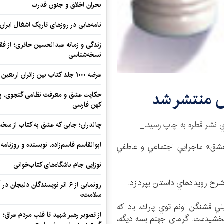
بحران اخلاق و جنون قدرت
نامه‌هایی در روزهای تاریک اشغال ایران
زندگی و زمانه عبدالحسین حائری؛ از فقهِ
نسخه‌شناسی
عرضه ۱۰۰۰ جلد کتاب بین زائران اربعین در مرزهای کرمانشاه
ش منتشر شد
حکایت عشق و معرفت نظامی گنجوی، پیو
کهن فارسی
 نشر قطره به چاپ رسيد._
چالدران؛ جایی که عشق به کتاب از سخت‌ت
ابوالقاسم قاسم‌زاده، نویسنده و روزنا
 عشق» ماجرايي اجتماعي و عاطفي
نوزایی جام باشگاه‌های کتاب‌خوانی
شرح رويدادهاي داستان بپردازد.
رونمایی از ۶ اثر نویسندگان دلیجان
سلامت»
لي قشنگن اونم توي پارك. باد كه
از تصویر رهبر شهید تا قلب مردم عراق؛
 «بخشيدمت. گرماي جهنم بسه ديگه،