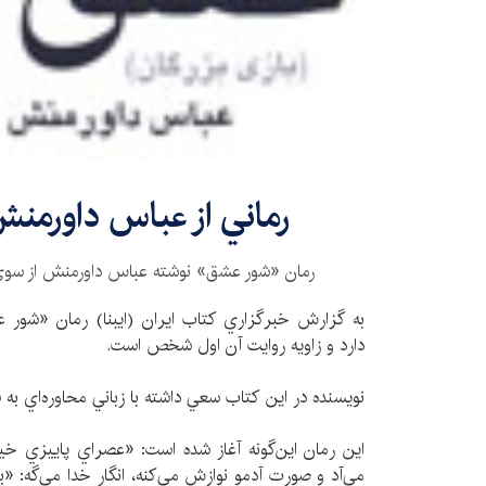
رماني از عباس داورمن
رمان «شور عشق» نوشته عباس داورمنش از سوي
به گزارش خبرگزاري كتاب ايران (ايبنا) رمان «شور
دارد و زاويه روايت آن اول شخص است.
نويسنده در اين كتاب سعي داشته با زباني محاوره‌اي به 
اين رمان اين‌گونه آغاز شده است: «عصراي پاييزي خي
مي‌آد و صورت آدمو نوازش مي‌كنه، ‌انگار خدا مي‌گه: