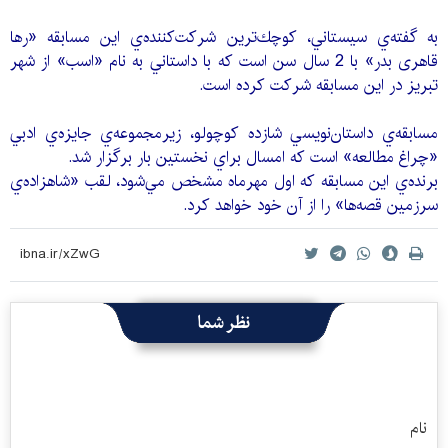
به گفته‌ي سيستاني، كوچك‌ترين شركت‌كننده‌ي اين مسابقه «رها
قاهری بدر» با 2 سال سن است كه با داستاني به نام «اسب» از شهر
تبريز در اين مسابقه شركت كرده است.
مسابقه‌ي داستان‌نويسي شازده كوچولو، زيرمجموعه‌ي جايزه‌ي ادبي
«چراغ مطالعه» است كه امسال براي نخستين بار برگزار شد.
برنده‌ي اين مسابقه كه اول مهرماه مشخص مي‌شود، لقب «شاهزاده‌ي
سرزمين قصه‌ها» را از آن خود خواهد كرد.
نظر شما
نام