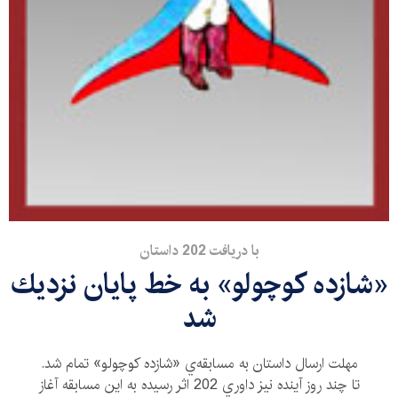
با دريافت 202 داستان
«شازده كوچولو» به خط پايان نزديك
شد
مهلت ارسال داستان به مسابقه‌ي «شازده كوچولو» تمام شد.
تا چند روز آينده نيز داوري 202 اثر رسيده به اين مسابقه آغاز