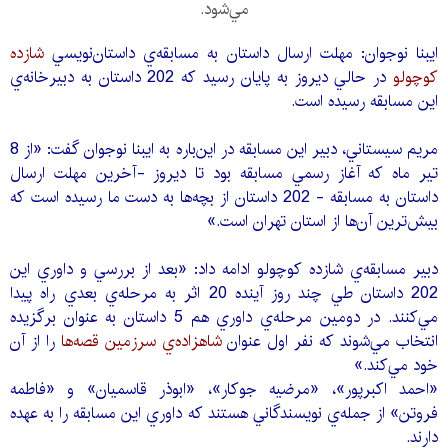
مي‌شود.
ايبنا نوجوان: مهلت ارسال داستان به مسابقه‌ي داستان‌نويسي
شازده
كوچولو
در حالي ديروز به پايان رسيد كه 202 داستان به دبيرخانه‌ي
اين مسابقه رسيده است.
مريم سيستاني، دبير اين مسابقه در اين‌باره به ايبنا نوجوان گفت: «از 8
تير ماه كه آغاز رسمي مسابقه بود تا ديروز -آخرين مهلت ارسال
داستان به مسابقه - 202 داستان از بچه‌ها به دست ما رسيده است كه
بيش‌ترين آن‌ها از استان تهران است.»
دبير مسابقه‌ي شازده كوچولو ادامه داد: «بعد از بررسي و داوري اين
202 داستان طي چند روز آينده 20 اثر به مرحله‌ي بعدي راه پيدا
مي‌كنند. در دومين مرحله‌ي داوري هم 5 داستان به عنوان برگزيده
انتخاب مي‌شوند كه نفر اول عنوان
شاهزاده‌ي سرزمين قصه‌ها
را از آن
خود مي‌كند.»
«احمد اكبرپور»، «مرضيه جوكار»، «ابوذر قاسميان» و «فاطمه
فروتن» از جمله‌ي نويسندگاني هستند كه داوري اين مسابقه را به عهده
دارند.