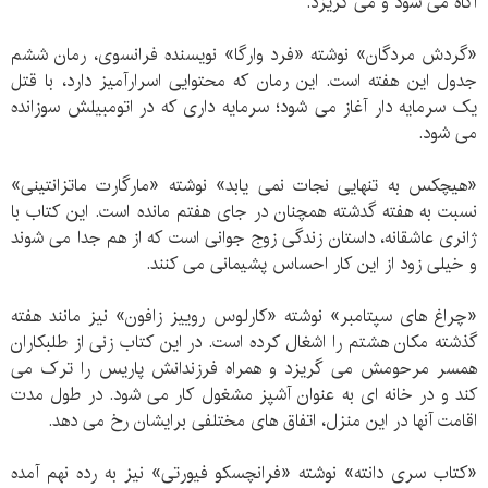
آگاه می شود و می گریزد.
«گردش مردگان» نوشته «فرد وارگا» نویسنده فرانسوی، رمان ششم
جدول این هفته است. این رمان که محتوایی اسرارآمیز دارد، با قتل
یک سرمایه دار آغاز می شود؛ سرمایه داری که در اتومبیلش سوزانده
می شود.
«هیچکس به تنهایی نجات نمی یابد» نوشته «مارگارت ماتزانتینی»
نسبت به هفته گدشته همچنان در جای هفتم مانده است. این کتاب با
ژانری عاشقانه، داستان زندگی زوج جوانی است که از هم جدا می شوند
و خیلی زود از این کار احساس پشیمانی می کنند.
«چراغ های سپتامبر» نوشته «کارلوس روییز زافون» نیز مانند هفته
گذشته مکان هشتم را اشغال کرده است. در این کتاب زنی از طلبکاران
همسر مرحومش می گریزد و همراه فرزندانش پاریس را ترک می
کند و در خانه ای به عنوان آشپز مشغول کار می شود. در طول مدت
اقامت آنها در این منزل، اتفاق های مختلفی برایشان رخ می دهد.
«کتاب سری دانته» نوشته «فرانچسکو فیورتی» نیز به رده نهم آمده