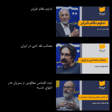
تداوم نظام نابرابر
مصائب نقد ادبی در ایران
ایده اقتباس معکوس از سریال «در
انتهای شب»