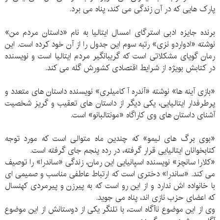
پارک هایی که در آن زندگی می کند، پناه می برد.
برنده جایزه ادبی استرگای امسال ایتالیا به نام «داستان مردم من»
نوشته «ادواردو نزی» رتبه سوم این جدول را از آن خود کرده است. این
رمان گویای مشکلاتی است که گریبانگیر مردم ایتالیا است و نویسنده
در کتابش بویژه از شرایط اقتصادی کشورش گله می کند.
«بازی آینه ها» نوشته «آندره آ کامیلری» نویسنده داستان های متعدد و
پرطرفدار ایتالیایی، یکی دیگر از داستان های تعقیب و گریز شخصیت
آشنای داستان های وی کاراگاه «مونتالبانو» است.
«بوی برگ های لیمو» که چندین ماه متوالی است که مورد توجه
کتابخوانان ایتالیایی قرار گرفته، در رده پنجم جای گرفته است.
«کلارا سانچز» نویسنده اسپانیایی این رمان، زندگی «ساندرا» را توصیف
می کند. «ساندرا» دختری است که ارتباط عاطفی مناسب و صمیمی ای
با خانواده اش ندارد و از این رو است که به پیرزن و پیرمردی کهنسال
که اعضای حزب نازی اند، پناه می جوید.
وی از این موضوع ناآگاه است، با تلنگر یکی از دوستانش از این موضوع